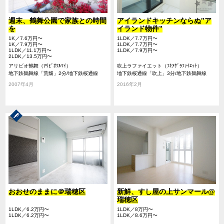
週末、鶴舞公園で家族との時間
アイランドキッチンならぬ‟ア
を
イランド物件”
1K／7.6万円〜
1LDK／7.7万円〜
1K／7.9万円〜
1LDK／7.7万円〜
1LDK／11.1万円〜
1LDK／7.9万円〜
2LDK／13.5万円〜
アリビオ鶴舞（ｱﾘﾋﾞｵﾂﾙﾏｲ）
吹上ラファイエット（ﾌｷｱｹﾞﾗﾌｧｲｴｯﾄ）
地下鉄鶴舞線「荒畑」2分/地下鉄桜通線
地下鉄桜通線「吹上」3分/地下鉄鶴舞線
「御器所」10分/地下鉄鶴舞線「御器所」10
「御器所」11分/地下鉄鶴舞線「荒畑」21分
2007年4月
2016年2月
分
おおせのままに＠瑞穂区
新鮮、すし屋の上サンマール@
瑞穂区
1LDK／6.2万円〜
1LDK／8万円〜
1LDK／6.2万円〜
1LDK／8.6万円〜