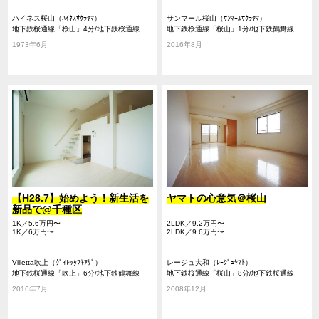
ハイネス桜山（ﾊｲﾈｽｻｸﾗﾔﾏ）
サンマール桜山（ｻﾝﾏｰﾙｻｸﾗﾔﾏ）
地下鉄桜通線「桜山」4分/地下鉄桜通線
地下鉄桜通線「桜山」1分/地下鉄鶴舞線
「御器所」16分/地下鉄鶴舞線「御器所」16
「御器所」11分/地下鉄桜通線「御器所」11
1973年6月
2016年8月
分
分
【H28.7】始めよう！新生活を
ヤマトの心意気＠桜山
新品で@千種区
1K／5.6万円〜
2LDK／9.2万円〜
1K／6万円〜
2LDK／9.6万円〜
Villetta吹上（ｳﾞｨﾚｯﾀﾌｷｱｹﾞ）
レージュ大和（ﾚｰｼﾞｭﾔﾏﾄ）
地下鉄桜通線「吹上」6分/地下鉄鶴舞線
地下鉄桜通線「桜山」8分/地下鉄桜通線
「御器所」14分/地下鉄鶴舞線「川名」18分
「御器所」9分/地下鉄鶴舞線「荒畑」19分
2016年7月
2008年12月