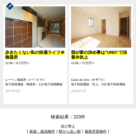
歩きたくない私の快適ライフ＠
我が家の決め事は”UNO”で決
御器所
着＠吹上
1LDK／9.2万円〜
2LDK／12万円〜
レーベン御器所（ﾚｰﾍﾞﾝｺﾞｷｿ）
Casa de Uno（ｶｰｻﾃﾞｳﾉ）
地下鉄桜通線「御器所」1分/地下鉄鶴舞線
地下鉄桜通線「吹上」3分/地下鉄桜通線
「荒畑」9分/地下鉄桜通線「吹上」10分
「御器所」10分/地下鉄鶴舞線「御器所」10
2017年5月
2020年1月
分
検索結果：223件
並び替え
新築・築浅物件
駅から近い順
最新空室物件