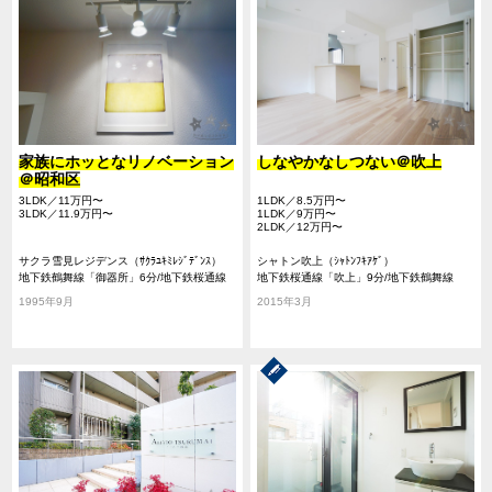
家族にホッとなリノベーション
しなやかなしつない＠吹上
＠昭和区
3LDK／11万円〜
1LDK／8.5万円〜
3LDK／11.9万円〜
1LDK／9万円〜
2LDK／12万円〜
サクラ雪見レジデンス（ｻｸﾗﾕｷﾐﾚｼﾞﾃﾞﾝｽ）
シャトン吹上（ｼｬﾄﾝﾌｷｱｹﾞ）
地下鉄鶴舞線「御器所」6分/地下鉄桜通線
地下鉄桜通線「吹上」9分/地下鉄鶴舞線
「吹上」8分/地下鉄鶴舞線「荒畑」13分/地
「御器所」18分/地下鉄鶴舞線「川名」18分
1995年9月
2015年3月
下鉄桜通線「御器所」6分