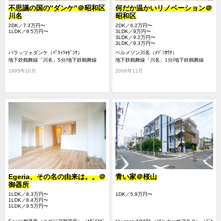
不思議の国の″ダンケ″＠昭和区
何だか温かいリノベーション＠
川名
昭和区
2DK／7.3万円〜
2DK／6.2万円〜
1LDK／9.5万円〜
3LDK／9万円〜
3LDK／9.2万円〜
3LDK／9.3万円〜
パラッツォダンケ（ﾊﾟﾗｯﾂｫﾀﾞﾝｹ）
ベルメゾン川名（ﾒｿﾞﾝｶﾜﾅ）
地下鉄鶴舞線「川名」5分/地下鉄鶴舞線
地下鉄鶴舞線「川名」1分/地下鉄鶴舞線
「いりなか」12分/地下鉄鶴舞線「御器所」
「いりなか」12分/地下鉄鶴舞線「御器所」
1995年10月
2008年11月
17分
15分
Egeria、その名の由来は。。＠
青い家＠桜山
御器所
1LDK／8.3万円〜
1DK／5.9万円〜
1LDK／8.4万円〜
1LDK／9.5万円〜