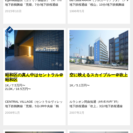
Egeria御器所（エゲリア御器所）（ｴｹﾞﾘｱｺﾞ
blu casa ARATA（ブルカーサアラタ）（ﾌﾞﾙ
ｷｿ）
地下鉄鶴舞線「荒畑」7分/地下鉄桜通線
ｶｰｻｱﾗﾀ）
地下鉄桜通線「桜山」10分/地下鉄鶴舞線
「御器所」10分/地下鉄鶴舞線「御器所」10
「御器所」21分/地下鉄鶴舞線「川名」17分
2015年10月
1996年5月
分
昭和区の真ん中はセントラル＠
空に映えるスカイブルー＠吹上
昭和区
1K／7.5万円〜
1K／5.1万円〜
2LDK／18.5万円〜
CENTRAL VILLAGE（セントラルヴィレッ
ルラシオン阿由知通（ﾙﾗｼｵﾝｱﾕﾁﾄﾞｵﾘ）
ジ）（ｾﾝﾄﾗﾙｳﾞｨﾚｯｼﾞ）
地下鉄鶴舞線「荒畑」5分/JR中央線「鶴
地下鉄桜通線「吹上」3分/地下鉄桜通線
舞」12分/地下鉄鶴舞線「御器所」12分
「御器所」10分/地下鉄鶴舞線「御器所」10
2008年1月
2007年2月
分