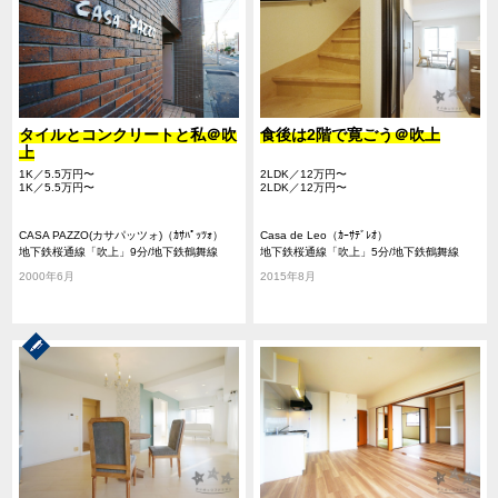
タイルとコンクリートと私＠吹
食後は2階で寛ごう＠吹上
上
1K／5.5万円〜
2LDK／12万円〜
1K／5.5万円〜
2LDK／12万円〜
CASA PAZZO(カサパッツォ)（ｶｻﾊﾟｯﾂｫ）
Casa de Leo（ｶｰｻﾃﾞﾚｵ）
地下鉄桜通線「吹上」9分/地下鉄鶴舞線
地下鉄桜通線「吹上」5分/地下鉄鶴舞線
「荒畑」14分/地下鉄鶴舞線「御器所」11分
「御器所」9分/地下鉄桜通線「御器所」9分
2000年6月
2015年8月