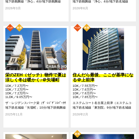
ウシン）
地下鉄鶴舞線「浄心」4分/地下鉄鶴舞線
地下鉄鶴舞線「浄心」4分/地下鉄名城線
「浅間町」15分/地下鉄名城線「名城公園」
「名城公園」15分/地下鉄鶴舞線「浅間町」
2026年3月
2026年6月
18分
13分
栄のZEH（ゼッチ）物件で夏は
住んだら最後、ここが基準にな
涼しく冬は暖かく♪＠矢場町
る＠上前津
1DK／7.2万円〜
1DK／7.55万円〜
1DK／7.2万円〜
1DK／7.6万円〜
1DK／7.2万円〜
1DK／7.6万円〜
1LDK／9.05万円〜
1DK／7.65万円〜
ザ・レジデンスパーク栄（ｻﾞ･ﾚｼﾞﾃﾞﾝｽﾊﾟｰｸｻ
エステムコート名古屋上前津（エステムコ
ｶｴ）
地下鉄名城線「矢場町」10分/地下鉄鶴舞線
ートナゴヤカミマエズ）
地下鉄名城線「東別院」9分/地下鉄名城線
「大須観音」13分/地下鉄東山線「伏見」13
「上前津」9分/JR中央線「鶴舞」18分
2025年11月
2026年2月
分