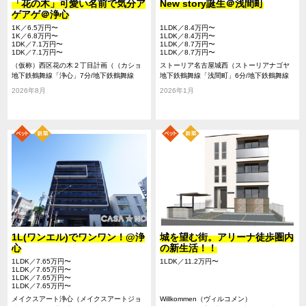
「花の木」可愛い名前で気分ア
New story誕生＠浅間町
ゲアゲ＠浄心
1K／6.5万円〜
1LDK／8.4万円〜
1K／6.8万円〜
1LDK／8.4万円〜
1DK／7.1万円〜
1LDK／8.7万円〜
1DK／7.1万円〜
1LDK／8.7万円〜
（仮称）西区花の木２丁目計画（（カショ
ストーリア名古屋城西（ストーリアナゴヤ
ウ）ニシクハナノキニチョウメケイカク）
地下鉄鶴舞線「浄心」7分/地下鉄鶴舞線
ジョウサイ）
地下鉄鶴舞線「浅間町」6分/地下鉄鶴舞線
「浅間町」9分/地下鉄名城線「名城公園」
「浄心」7分/地下鉄名城線「名城公園」15
2026年8月
2026年1月
23分
分
1L(ワンエル)でワンワン！@浄
城を望む街。アリーナ徒歩圏内
心
の新生活！！
1LDK／7.65万円〜
1LDK／11.2万円〜
1LDK／7.65万円〜
1LDK／7.65万円〜
1LDK／7.65万円〜
メイクスアート浄心（メイクスアートジョ
Willkommen（ヴィルコメン）