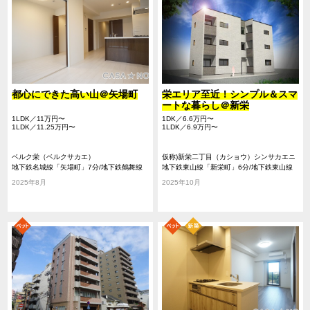
都心にできた高い山＠矢場町
栄エリア至近！シンプル＆スマ
ートな暮らし＠新栄
1LDK／11万円〜
1DK／6.6万円〜
1LDK／11.25万円〜
1LDK／6.9万円〜
ベルク栄（ベルクサカエ）
仮称)新栄二丁目（カショウ）シンサカエニ
地下鉄名城線「矢場町」7分/地下鉄鶴舞線
チョウメ）
地下鉄東山線「新栄町」6分/地下鉄東山線
「大須観音」11分/地下鉄東山線「栄」11分
「千種」14分/地下鉄桜通線「車道」15分
2025年8月
2025年10月