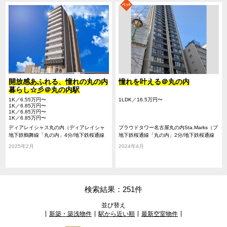
開放感あふれる、憧れの丸の内
憧れを叶える＠丸の内
暮らし☆彡＠丸の内駅
1K／6.55万円〜
1LDK／16.5万円〜
1K／6.85万円〜
1K／6.85万円〜
1K／6.85万円〜
ディアレイシャス丸の内（ディアレイシャ
プラウドタワー名古屋丸の内Sta.Marks（プ
スマルノウチ）
地下鉄鶴舞線「丸の内」4分/地下鉄桜通線
ラウドタワーナゴヤマルノウチステーショ
地下鉄桜通線「丸の内」2分/地下鉄桜通線
「国際センター」8分/地下鉄東山線「伏
ンマークス）
「国際センター」10分/地下鉄東山線「伏
2025年2月
2024年4月
見」11分
見」10分
検索結果：251件
並び替え
新築・築浅物件
駅から近い順
最新空室物件