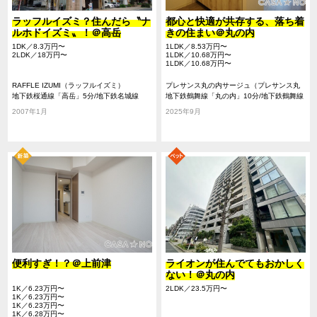
ラッフルイズミ？住んだら〝ナ
都心と快適が共存する、落ち着
ルホドイズミ〟！＠高岳
きの住まい＠丸の内
1DK／8.3万円〜
1LDK／8.53万円〜
2LDK／18万円〜
1LDK／10.68万円〜
1LDK／10.68万円〜
RAFFLE IZUMI（ラッフルイズミ）
プレサンス丸の内サージュ（プレサンス丸
地下鉄桜通線「高岳」5分/地下鉄名城線
の内サージュ）
地下鉄鶴舞線「丸の内」10分/地下鉄鶴舞線
「久屋大通」7分/地下鉄東山線「栄」13分
「浅間町」11分/地下鉄桜通線「国際センタ
2007年1月
2025年9月
ー」12分
便利すぎ！？＠上前津
ライオンが住んでてもおかしく
ない！＠丸の内
1K／6.23万円〜
2LDK／23.5万円〜
1K／6.23万円〜
1K／6.23万円〜
1K／6.28万円〜