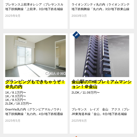
プレサンス上前津オレシア（プレサンスカ
ライオンズシティ丸の内（ライオンズシテ
ミマエヅオレシア）
地下鉄鶴舞線「上前津」3分/地下鉄名城線
ィマルノウチ）
地下鉄鶴舞線「丸の内」3分/地下鉄東山線
「上前津」3分
「伏見」9分/地下鉄桜通線「久屋大通」10
2025年9月
2003年3月
分
グランピングもできちゃうぞ！
金山駅のTHEプレミアムマンシ
＠丸の内
ョン！＠金山
1K／8.1万円〜
2LDK／11.09万円〜
1K／8.3万円〜
1K／8.5万円〜
2LDK／18.3万円〜
GranVia丸の内（グランビアマルノウチ）
プレサンス レイズ 金山 アクス（プレ
地下鉄鶴舞線「丸の内」4分/地下鉄桜通線
サンス レイズ カナヤマ アクス）
JR東海道本線「金山」6分/地下鉄名城線
「国際センター」13分/地下鉄東山線「伏
「東別院」9分/JR東海道本線「尾頭橋」20
2025年5月
2025年6月
見」15分
分