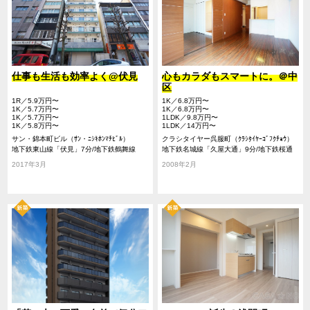
仕事も生活も効率よく@伏見
心もカラダもスマートに。＠中
区
1R／5.9万円〜
1K／6.8万円〜
1K／5.7万円〜
1K／6.8万円〜
1K／5.7万円〜
1LDK／9.8万円〜
1K／5.8万円〜
1LDK／14万円〜
サン・錦本町ビル（ｻﾝ・ﾆｼｷﾎﾝﾏﾁﾋﾞﾙ）
クラシタイヤー呉服町（ｸﾗｼﾀｲﾔｰｺﾞﾌｸﾁｮｳ）
地下鉄東山線「伏見」7分/地下鉄鶴舞線
地下鉄名城線「久屋大通」9分/地下鉄桜通
「丸の内」8分/地下鉄東山線「栄」10分
線「久屋大通」9分/地下鉄桜通線「丸の
2017年3月
2008年2月
内」11分