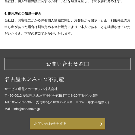
当社は、個人情報保護に関する方針・方法を適宜見直し、その改善に努めます。
6. 開示等のご請求手続き
当社は、お客様にかかる保有個人情報に関し、お客様から開示・訂正・利用停止のお
申し出があった場合は別途定める当社規定によりご本人であることを確認させていた
だいたうえ、下記の窓口でお受けいたします。
お問い合わせ窓口
名古屋ホシみっつ不動産
サービス運営／カーサノバ株式会社
〒460-0012 愛知県名古屋市中区千代田3丁目8-10 万長ビル 2階
Tel：052-253-5387（受付時間／10:00〜20:00 ※GW・年末年始除く）
Mail：info@casanova.jp
お問い合わせをする