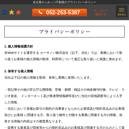
名古屋ホシみっつ不動産のプライバシーポリシー
タップして
052-253-5387
電話する
プライバシーポリシー
1. 個人情報保護方針
本Webサイトを運営する カーサノバ株式会社（以下、当社）では、業務において取
り扱うお客様の個人情報の取得、利用等について適正な取り扱いと保護に努めます。
2. 保有する個人情報
当社は下記の個人情報を取得、保有し業務に使用いたします。
・登記簿その他の官公庁公開情報、官報・新聞・雑誌その他各種刊行物、テレビ・ラ
ジオ放送、 インターネット及び業者間情報網等並びに当社の現地調査等により入手
した情報。
・当社において各種お取引の契約の当事者となられたお客様及び契約見込みのお客様
並びにお客様 に関連する方、取り扱う物件と付随する業務に関連する方の情報。保
有する情報の内容はその都度異なります。
・提携する業者及び団体等からの契約見込みのお客様及び関連する方のものとして提