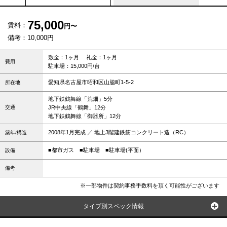
75,000
賃料：
円〜
備考：10,000円
敷金：1ヶ月 礼金：1ヶ月
費用
駐車場：15,000円/台
愛知県名古屋市昭和区山脇町1-5-2
所在地
地下鉄鶴舞線「荒畑」5分
交通
JR中央線「鶴舞」12分
地下鉄鶴舞線「御器所」12分
2008年1月完成 ／ 地上3階建鉄筋コンクリート造（RC）
築年/構造
■都市ガス
■駐車場
■駐車場(平面）
設備
備考
※一部物件は契約事務手数料を頂く可能性がございます
タイプ別スペック情報