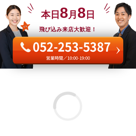
8
8
本日
月
日
飛び込み来店大歓迎！