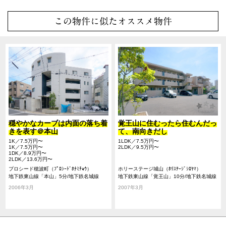
この物件に似たオススメ物件
穏やかなカーブは内面の落ち着
覚王山に住むったら住むんだっ
きを表す＠本山
て、南向きだし
1K／7.5万円〜
1LDK／7.5万円〜
1K／7.5万円〜
2LDK／9.5万円〜
1DK／8.9万円〜
2LDK／13.6万円〜
プロシード穂波町（ﾌﾟﾛｼｰﾄﾞﾎﾅﾐﾁｮｳ）
ホリーステージ城山（ﾎﾘｽﾃｰｼﾞｼﾛﾔﾏ）
地下鉄東山線「本山」5分/地下鉄名城線
地下鉄東山線「覚王山」10分/地下鉄名城線
「本山」5分/地下鉄東山線「覚王山」10分
「本山」15分/地下鉄東山線「本山」15分
2006年3月
2007年3月