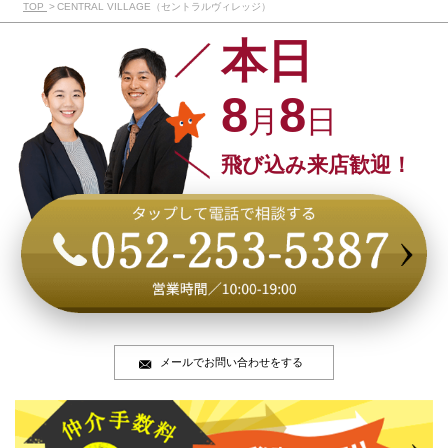
TOP
CENTRAL VILLAGE（セントラルヴィレッジ）
本日
8
8
月
日
飛び込み来店歓迎！
メールでお問い合わせをする