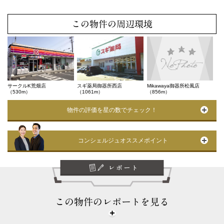
この物件の周辺環境
サークルK荒畑店
スギ薬局御器所西店
Mikawaya御器所松風店
（530m）
（1061m）
（856m）
物件の評価を星の数でチェック！
コンシェルジュオススメポイント
この物件のレポートを見る