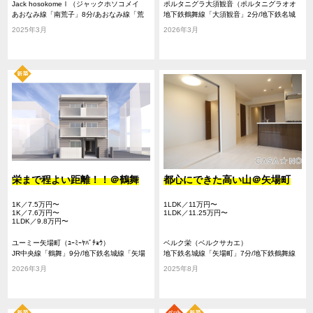
Jack hosokomeⅠ（ジャックホソコメイ
ポルタニグラ大須観音（ポルタニグラオオ
チ）
あおなみ線「南荒子」8分/あおなみ線「荒
スカンノン）
地下鉄鶴舞線「大須観音」2分/地下鉄名城
子」9分/地下鉄東山線「高畑」16分
線「上前津」14分/地下鉄東山線「伏見」15
2025年3月
2026年3月
分
栄まで程よい距離！！＠鶴舞
都心にできた高い山＠矢場町
1K／7.5万円〜
1LDK／11万円〜
1K／7.6万円〜
1LDK／11.25万円〜
1LDK／9.8万円〜
ユーミー矢場町（ﾕｰﾐｰﾔﾊﾞﾁｮｳ）
ベルク栄（ベルクサカエ）
JR中央線「鶴舞」9分/地下鉄名城線「矢場
地下鉄名城線「矢場町」7分/地下鉄鶴舞線
町」13分/地下鉄名城線「上前津」13分
「大須観音」11分/地下鉄東山線「栄」11分
2026年3月
2025年8月