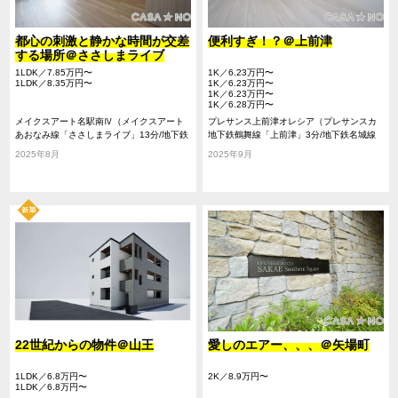
都心の刺激と静かな時間が交差
便利すぎ！？＠上前津
する場所＠ささしまライブ
1LDK／7.85万円〜
1K／6.23万円〜
1LDK／8.35万円〜
1K／6.23万円〜
1K／6.23万円〜
1K／6.28万円〜
メイクスアート名駅南Ⅳ（メイクスアート
プレサンス上前津オレシア（プレサンスカ
メイエキミナミⅣ）
あおなみ線「ささしまライブ」13分/地下鉄
ミマエヅオレシア）
地下鉄鶴舞線「上前津」3分/地下鉄名城線
鶴舞線「大須観音」14分/名鉄名古屋本線
「上前津」3分
2025年8月
2025年9月
「山王」14分
22世紀からの物件＠山王
愛しのエアー、、、＠矢場町
1LDK／6.8万円〜
2K／8.9万円〜
1LDK／6.8万円〜