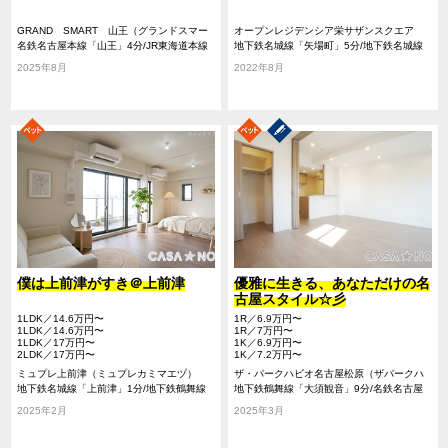
GRAND SMART 山王（グランドスマー
オープンレジデンシア栄サザンスクエア
トサンノウ）
名鉄名古屋本線「山王」4分/JR東海道本線
（オープンレジデンシアサカエサザンスク
地下鉄名城線「矢場町」5分/地下鉄名城線
「尾頭橋」6分/地下鉄名城線「金山」24分
エア）
「上前津」8分/地下鉄鶴舞線「上前津」8分
2025年8月
2022年8月
僕は上前津がすき＠上前津
優雅に生きる、あなただけの名
古屋スタイル☆彡
1LDK／14.6万円〜
1R／6.9万円〜
1LDK／14.6万円〜
1R／7万円〜
1LDK／17万円〜
1K／6.9万円〜
2LDK／17万円〜
1K／7.2万円〜
ミュプレ上前津（ミュプレカミマエヅ）
ザ・パークハビオ名古屋松原（ザパークハ
地下鉄名城線「上前津」1分/地下鉄鶴舞線
ビオナゴヤマツバラ）
地下鉄鶴舞線「大須観音」9分/名鉄名古屋
「上前津」1分/地下鉄名城線「矢場町」11
本線「山王」13分/地下鉄名城線「上前津」
2025年2月
2025年3月
分
14分