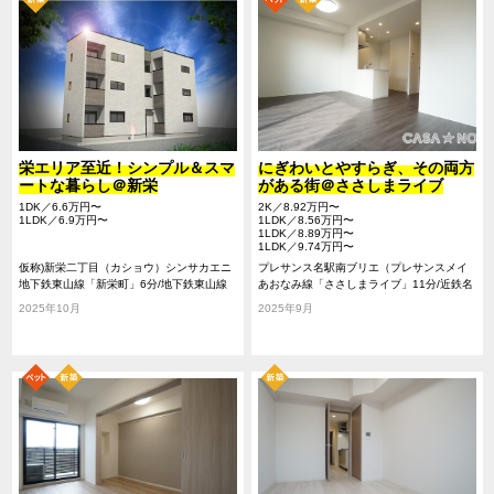
栄エリア至近！シンプル＆スマ
にぎわいとやすらぎ、その両方
ートな暮らし＠新栄
がある街＠ささしまライブ
1DK／6.6万円〜
2K／8.92万円〜
1LDK／6.9万円〜
1LDK／8.56万円〜
1LDK／8.89万円〜
1LDK／9.74万円〜
仮称)新栄二丁目（カショウ）シンサカエニ
プレサンス名駅南ブリエ（プレサンスメイ
チョウメ）
地下鉄東山線「新栄町」6分/地下鉄東山線
エキミナミブリエ）
あおなみ線「ささしまライブ」11分/近鉄名
「千種」14分/地下鉄桜通線「車道」15分
古屋線「米野」15分/地下鉄鶴舞線「大須観
2025年10月
2025年9月
音」16分