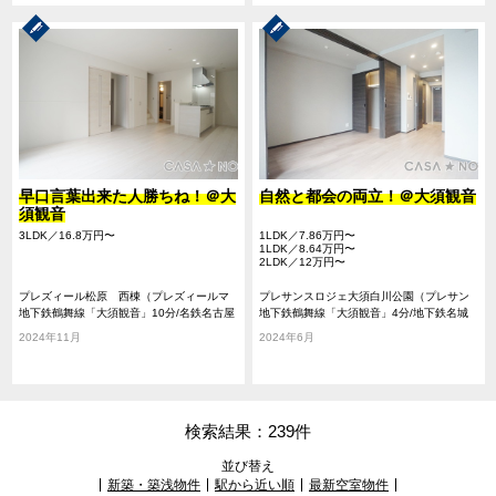
早口言葉出来た人勝ちね！＠大
自然と都会の両立！＠大須観音
須観音
3LDK／16.8万円〜
1LDK／7.86万円〜
1LDK／8.64万円〜
2LDK／12万円〜
プレズィール松原 西棟（プレズィールマ
プレサンスロジェ大須白川公園（プレサン
ツバラ ニシトウ）
地下鉄鶴舞線「大須観音」10分/名鉄名古屋
スロジェオオスシラカワコウエン）
地下鉄鶴舞線「大須観音」4分/地下鉄名城
本線「山王」14分/地下鉄名城線「東別院」
線「上前津」10分/地下鉄名城線「矢場町」
2024年11月
2024年6月
15分
14分
検索結果：239件
並び替え
新築・築浅物件
駅から近い順
最新空室物件