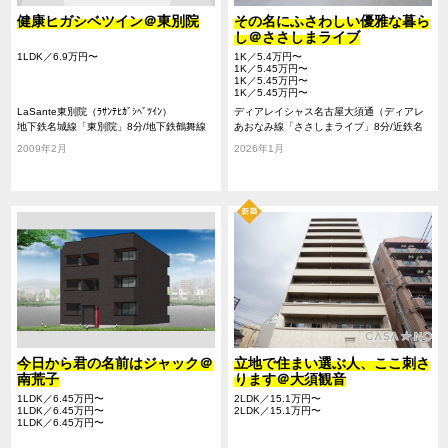
健康ヒガシベツイン＠東別院
その名にふさわしい優雅な暮ら
し＠ささしまライブ
1LDK／6.9万円〜
1K／5.4万円〜
1K／5.45万円〜
1K／5.45万円〜
1K／5.45万円〜
LaSante東別院（ﾗｻﾝﾃﾋｶﾞｼﾍﾞﾂｲﾝ）
ディアレイシャス名古屋大須通（ディアレ
地下鉄名城線「東別院」8分/地下鉄鶴舞線
イシャスナゴヤオオスドオリ）
あおなみ線「ささしまライブ」8分/近鉄名
「大須観音」12分/名鉄名古屋本線「山王」
古屋線「米野」13分/近鉄名古屋線「黄金」
2009年2月
2026年1月
14分
13分
今日から君の名前はジャック＠
立地で住まい選ぶ人、ここ刺さ
南荒子
ります＠大須観音
1LDK／6.45万円〜
2LDK／15.1万円〜
1LDK／6.45万円〜
2LDK／15.1万円〜
1LDK／6.45万円〜