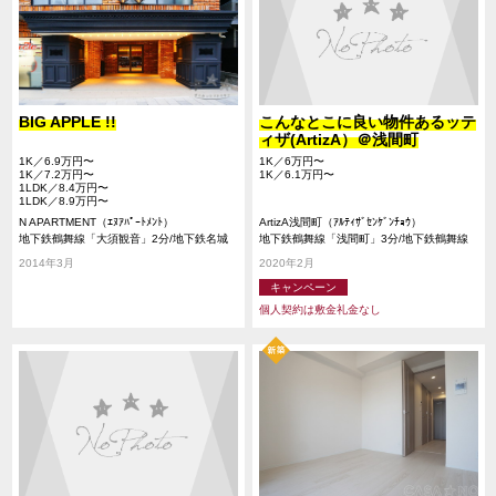
BIG APPLE !!
こんなとこに良い物件あるッテ
ィザ(ArtizA）＠浅間町
1K／6.9万円〜
1K／6万円〜
1K／7.2万円〜
1K／6.1万円〜
1LDK／8.4万円〜
1LDK／8.9万円〜
N APARTMENT（ｴﾇｱﾊﾟｰﾄﾒﾝﾄ）
ArtizA浅間町（ｱﾙﾃｨｻﾞｾﾝｹﾞﾝﾁｮｳ）
地下鉄鶴舞線「大須観音」2分/地下鉄名城
地下鉄鶴舞線「浅間町」3分/地下鉄鶴舞線
線「上前津」11分/地下鉄名城線「矢場町」
「浄心」14分/地下鉄桜通線「国際センタ
2014年3月
2020年2月
17分
ー」17分
キャンペーン
個人契約は敷金礼金なし