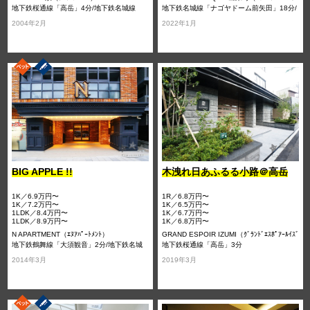
地下鉄桜通線「高岳」4分/地下鉄名城線
ｰﾃﾞｷﾁｮｳ）
地下鉄名城線「ナゴヤドーム前矢田」18分/
「久屋大通」9分/地下鉄東山線「栄」11分
地下鉄名城線「大曽根」19分/名鉄瀬戸線
2004年2月
2022年1月
「森下」20分
BIG APPLE !!
木洩れ日あふるる小路＠高岳
1K／6.9万円〜
1R／6.8万円〜
1K／7.2万円〜
1K／6.5万円〜
1LDK／8.4万円〜
1K／6.7万円〜
1LDK／8.9万円〜
1K／6.8万円〜
N APARTMENT（ｴﾇｱﾊﾟｰﾄﾒﾝﾄ）
GRAND ESPOIR IZUMI（ｸﾞﾗﾝﾄﾞｴｽﾎﾟｱｰﾙｲｽﾞ
地下鉄鶴舞線「大須観音」2分/地下鉄名城
ﾐ）
地下鉄桜通線「高岳」3分
線「上前津」11分/地下鉄名城線「矢場町」
2014年3月
2019年3月
17分