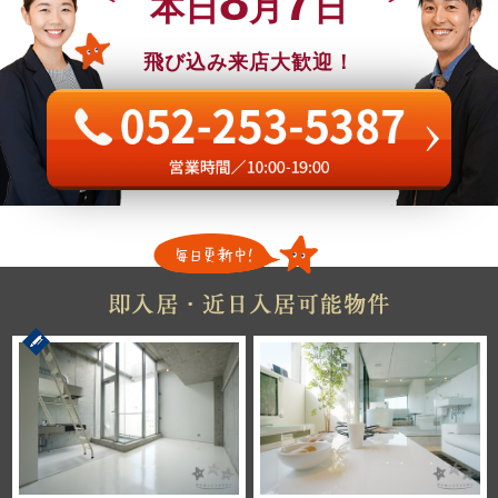
8
7
本日
月
日
飛び込み来店大歓迎！