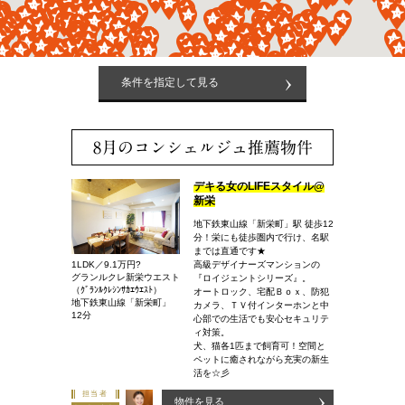
条件を指定して見る
8月のコンシェルジュ推薦物件
デキる女のLIFEスタイル@
新栄
地下鉄東山線「新栄町」駅 徒歩12
分！栄にも徒歩圏内で行け、名駅
までは直通です★
1LDK／9.1万円?
高級デザイナーズマンションの
グランルクレ新栄ウエスト
『ロイジェントシリーズ』。
（ｸﾞﾗﾝﾙｸﾚｼﾝｻｶｴｳｴｽﾄ）
オートロック、宅配Ｂｏｘ、防犯
地下鉄東山線「新栄町」
カメラ、ＴＶ付インターホンと中
12分
心部での生活でも安心セキュリテ
ィ対策。
犬、猫各1匹まで飼育可！空間と
ペットに癒されながら充実の新生
活を☆彡
担当者
物件を見る