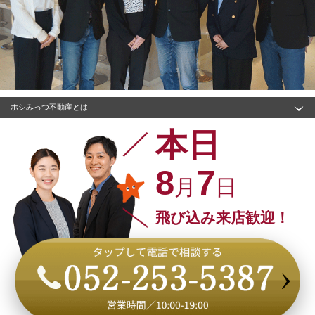
ホシみっつ不動産とは
本日
8
7
月
日
飛び込み来店歓迎！