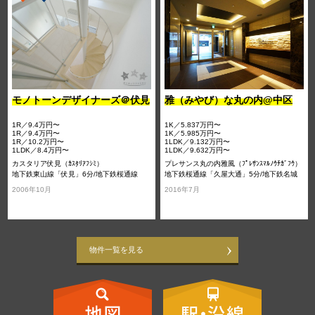
モノトーンデザイナーズ＠伏見
雅（みやび）な丸の内@中区
1R／9.4万円〜
1K／5.837万円〜
1R／9.4万円〜
1K／5.985万円〜
1R／10.2万円〜
1LDK／9.132万円〜
1LDK／8.4万円〜
1LDK／9.632万円〜
カスタリア伏見（ｶｽﾀﾘｱﾌｼﾐ）
プレサンス丸の内雅風（ﾌﾟﾚｻﾝｽﾏﾙﾉｳﾁｶﾞﾌｳ）
地下鉄東山線「伏見」6分/地下鉄桜通線
地下鉄桜通線「久屋大通」5分/地下鉄名城
「国際センター」6分/地下鉄鶴舞線「丸の
線「名古屋城」9分/地下鉄東山線「栄」13
2006年10月
2016年7月
内」9分
分
物件一覧を見る