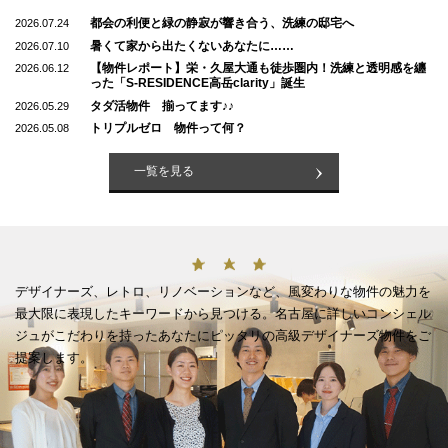
都会の利便と緑の静寂が響き合う、洗練の邸宅へ
2026.07.24
暑くて家から出たくないあなたに……
2026.07.10
【物件レポート】栄・久屋大通も徒歩圏内！洗練と透明感を纏
2026.06.12
った「S-RESIDENCE高岳clarity」誕生
タダ活物件 揃ってます♪♪
2026.05.29
トリプルゼロ 物件って何？
2026.05.08
一覧を見る
デザイナーズ、レトロ、リノベーションなど、風変わりな物件の魅力を
最大限に表現したキーワードから見つける。名古屋に詳しいコンシェル
ジュがこだわりを持ったあなたにピッタリの高級デザイナーズ物件をご
提案します。