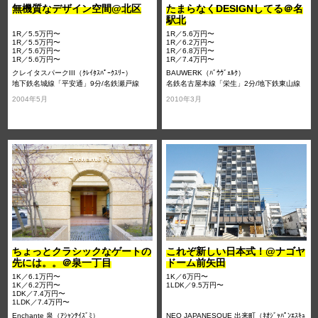
無機質なデザイン空間@北区
たまらなくDESIGNしてる＠名
駅北
1R／5.5万円〜
1R／5.6万円〜
1R／5.5万円〜
1R／6.2万円〜
1R／5.6万円〜
1R／6.8万円〜
1R／5.6万円〜
1R／7.4万円〜
クレイタスパークIII（ｸﾚｲﾀｽﾊﾟｰｸｽﾘｰ）
BAUWERK（ﾊﾞｳｳﾞｪﾙｸ）
地下鉄名城線「平安通」9分/名鉄瀬戸線
名鉄名古屋本線「栄生」2分/地下鉄東山線
「森下」9分/地下鉄名城線「志賀本通」11
「亀島」11分/名鉄名古屋本線「東枇杷島」
2004年5月
2010年3月
分
13分
ちょっとクラシックなゲートの
これぞ新しい日本式！@ナゴヤ
先には。。＠泉一丁目
ドーム前矢田
1K／6.1万円〜
1K／6万円〜
1K／6.2万円〜
1LDK／9.5万円〜
1DK／7.4万円〜
1LDK／7.4万円〜
Enchante 泉（ｱｼｬﾝﾃｲｽﾞﾐ）
NEO JAPANESQUE 出来町（ﾈｵｼﾞｬﾊﾟﾝｴｽｷｭ