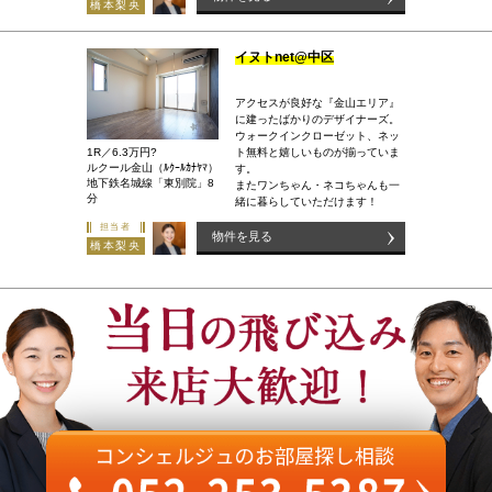
橋本梨央
イヌトnet@中区
アクセスが良好な『金山エリア』
に建ったばかりのデザイナーズ。
ウォークインクローゼット、ネッ
1R／6.3万円?
ト無料と嬉しいものが揃っていま
ルクール金山（ﾙｸｰﾙｶﾅﾔﾏ）
す。
地下鉄名城線「東別院」8
またワンちゃん・ネコちゃんも一
分
緒に暮らしていただけます！
担当者
物件を見る
橋本梨央