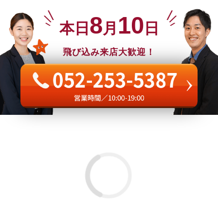
8
10
本日
月
日
飛び込み来店大歓迎！