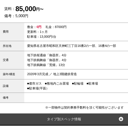
85,000
賃料：
円〜
備考：5,000円
敷金：
0円
礼金：87000円
費用
更新料：1ヶ月
駐車場：13,000円/台
愛知県名古屋市昭和区天神町三丁目16番2の一部、16番4の一部
所在地
地下鉄桜通線「御器所」4分
交通
地下鉄鶴舞線「御器所」4分
地下鉄鶴舞線「荒畑」13分
2020年3月完成 ／ 地上3階建鉄骨造
築年/構造
■都市ガス
■敷地内ごみ置場
■駐輪場
■駐車場
設備
■駐車場(平面）
備考
※一部物件は契約事務手数料を頂く可能性がございます
タイプ別スペック情報