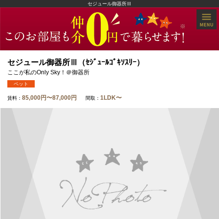
セジュール御器所Ⅲ
セジュール御器所Ⅲ（ｾｼﾞｭｰﾙｺﾞｷｿｽﾘｰ）
ここが私のOnly Sky！＠御器所
ペット
85,000円〜87,000円
1LDK〜
賃料：
間取：