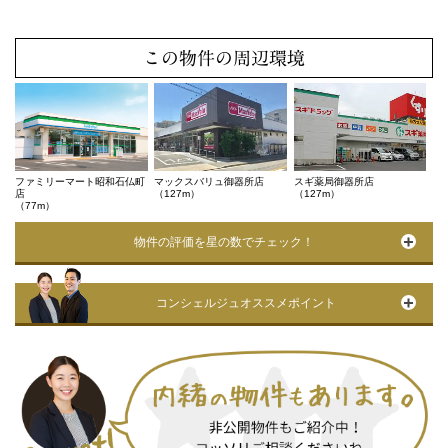
この物件の周辺環境
ファミリーマート昭和石仏町
マックスバリュ御器所店
スギ薬局御器所店
店
（127m）
（127m）
（77m）
物件の評価を星の数でチェック！
コンシェルジュオススメポイント