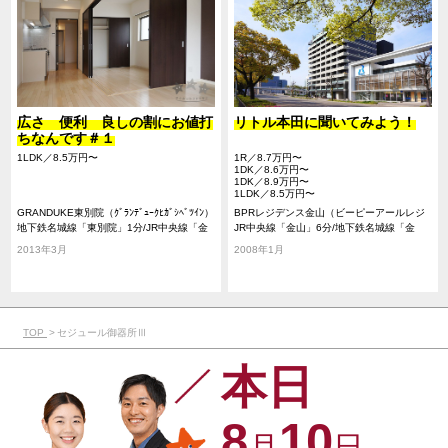
広さ 便利 良しの割にお値打
リトル本田に聞いてみよう！
ちなんです＃１
1LDK／8.5万円〜
1R／8.7万円〜
1DK／8.6万円〜
1DK／8.9万円〜
1LDK／8.5万円〜
GRANDUKE東別院（ｸﾞﾗﾝﾃﾞｭｰｸﾋｶﾞｼﾍﾞﾂｲﾝ）
BPRレジデンス金山（ビーピーアールレジ
地下鉄名城線「東別院」1分/JR中央線「金
デンスカナヤマ）
JR中央線「金山」6分/地下鉄名城線「金
山」10分/地下鉄名城線「金山」10分
山」6分/名鉄名古屋本線「金山」6分/JR東
2013年3月
2008年1月
海道本線「金山」6分
TOP
セジュール御器所Ⅲ
本日
8
10
月
日