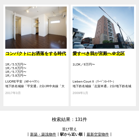
コンパクトにお洒落をする時代
愛すべき我が宮殿へ＠北区
1R／5.5万円〜
1LDK／8万円〜
1R／5.6万円〜
1R／5.7万円〜
1R／5.9万円〜
LUORE平安（ﾙｵｰﾚﾍｲｱﾝ）
Lieben-Court II（ﾘｰﾍﾞﾝｺｰﾄﾂｰ）
地下鉄名城線「平安通」2分/JR中央線「大
地下鉄名城線「志賀本通」2分/地下鉄名城
曽根」9分/地下鉄名城線「志賀本通」9分
線「平安通」8分/JR中央線「大曽根」18分
2017年3月
2009年1月
検索結果：131件
並び替え
新築・築浅物件
駅から近い順
最新空室物件