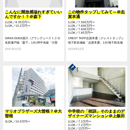
こんなに開放感溢れすぎていい
この物件タップしてみて～＠志
んですか！？＠森下
賀本通
1LDK／9.35万円〜
1LDK／7.506万円〜
1LDK／10.2万円〜
1LDK／7.836万円〜
1LDK／7.836万円〜
1LDK／7.85万円〜
GRAN DUKE徳川（グランデュークトクガ
CREST TAPP志賀本通（クレストタップシ
ワ）
名鉄瀬戸線「森下」1分/JR中央線「大曽
ガホンドオリ）
地下鉄名城線「志賀本通」1分/地下鉄名城
根」10分/地下鉄名城線「平安通」14分
線「平安通」10分/地下鉄名城線「黒川」18
2021年10月
2024年12月
分
マリオブラザーズ大曽根？＠大
中学校の「校訓」そのままのデ
曽根
ザイナーズマンション＠上飯田
3LDK／10.6万円〜
1LDK／7.2万円〜
1LDK／7.2万円〜
2LDK／13万円〜