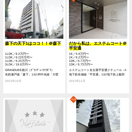
森下の天下1はココ！！＠森下
だから私は、エステムコート＠
平安通
1LDK／9.2万円〜
1K／5.6万円〜
1LDK／9.225万円〜
1K／6.2万円〜
1LDK／9.25万円〜
1DK／6.7万円〜
3LDK／19.8万円〜
1DK／6.75万円〜
GRANDUKE徳川（ｸﾞﾗﾝﾃﾞｭｰｸﾄｸｶﾞﾜ）
エステムコート名古屋平安通クチュール（ｴ
名鉄瀬戸線「森下」1分/JR中央線「大曽
ｽﾃﾑｺｰﾄﾅｺﾞﾔﾍｲｱﾝﾄﾞｵﾘｸﾁｭｰﾙ）
地下鉄名城線「平安通」1分/地下鉄上飯田
根」10分/地下鉄名城線「平安通」12分
線「平安通」1分/地下鉄名城線「大曽根」
2021年10月
2021年11月
10分