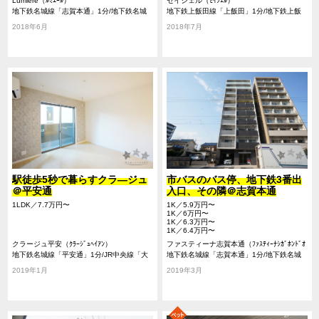
Lumiere（ﾙﾐｴｰﾙ）
セイシェル（ｾｲｼｪﾙ）
地下鉄名城線「志賀本通」1分/地下鉄名城
地下鉄上飯田線「上飯田」1分/地下鉄上飯
線「黒川」13分/地下鉄名城線「平安通」11
田線「平安通」8分/地下鉄名城線「志賀本
2018年6月
2018年7月
分
通」17分
駅徒歩5秒で暮らすクラ―ジュ
市バスのバス停、地下鉄3番出
＠平安通
入口、その隣＠志賀本通
1LDK／7.7万円〜
1K／5.9万円〜
1K／6万円〜
1K／6.3万円〜
1K／6.4万円〜
クラージュ平安（ｸﾗｰｼﾞｭﾍｲｱﾝ）
ファスティーナ志賀本通（ﾌｧｽﾃｨｰﾅｼｶﾞﾎﾝﾄﾞｵ
地下鉄名城線「平安通」1分/JR中央線「大
ﾘ）
地下鉄名城線「志賀本通」1分/地下鉄名城
曽根」13分/地下鉄上飯田線「上飯田」10分
線「平安通」11分/名鉄瀬戸線「尼ヶ坂」13
2019年1月
2019年3月
分