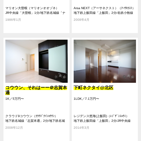
マリオン大曽根（マリオンオオゾネ）
Arsa NEXT（アーサネクスト）（ｱｰｻﾈｸｽﾄ）
JR中央線「大曽根」1分/地下鉄名城線「ナ
地下鉄上飯田線「上飯田」2分/名鉄小牧線
ゴヤドーム前矢田」7分/地下鉄名城線「平
「上飯田」2分/地下鉄名城線「平安通」13
1986年1月
2008年4月
安通」12分
分
コウウン、それはーー＠志賀本
下町ネクタイ@北区
通
1K／5万円〜
1LDK／7.1万円〜
クラウド9コウウン（ｸﾗｳﾄﾞﾅｲﾝｺｳｳﾝ）
レジデンス悠海(上飯田)（ﾚｼﾞﾃﾞﾝｽﾕｳﾐ）
地下鉄名城線「志賀本通」2分/地下鉄名城
地下鉄上飯田線「上飯田」2分/JR中央線
線「平安通」7分/名鉄瀬戸線「尼ヶ坂」12
「大曽根」23分/地下鉄名城線「平安通」12
2008年12月
2014年3月
分
分