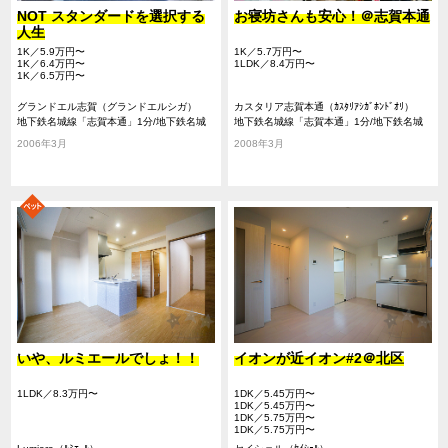
NOT スタンダードを選択する
お寝坊さんも安心！＠志賀本通
人生
1K／5.9万円〜
1K／5.7万円〜
1K／6.4万円〜
1LDK／8.4万円〜
1K／6.5万円〜
グランドエル志賀（グランドエルシガ）
カスタリア志賀本通（ｶｽﾀﾘｱｼｶﾞﾎﾝﾄﾞｵﾘ）
地下鉄名城線「志賀本通」1分/地下鉄名城
地下鉄名城線「志賀本通」1分/地下鉄名城
線「平安通」11分/名鉄瀬戸線「尼ヶ坂」14
線「平安通」9分/地下鉄名城線「黒川」15
2006年3月
2008年3月
分
分
いや、ルミエールでしょ！！
イオンが近イオン#2＠北区
1LDK／8.3万円〜
1DK／5.45万円〜
1DK／5.45万円〜
1DK／5.75万円〜
1DK／5.75万円〜