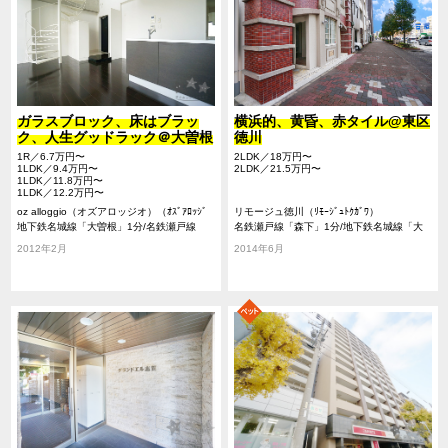
ガラスブロック、床はブラッ
横浜的、黄昏、赤タイル@東区
ク、人生グッドラック＠大曽根
徳川
1R／6.7万円〜
2LDK／18万円〜
1LDK／9.4万円〜
2LDK／21.5万円〜
1LDK／11.8万円〜
1LDK／12.2万円〜
oz alloggio（オズアロッジオ）（ｵｽﾞｱﾛｯｼﾞ
リモージュ徳川（ﾘﾓｰｼﾞｭﾄｸｶﾞﾜ）
ｵ）
地下鉄名城線「大曽根」1分/名鉄瀬戸線
名鉄瀬戸線「森下」1分/地下鉄名城線「大
「森下」8分/地下鉄名城線「平安通」9分
曽根」13分/地下鉄名城線「平安通」13分
2012年2月
2014年6月