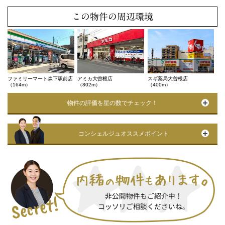
この物件の周辺環境
ファミリーマート森下駅前店
アミカ大曽根店
スギ薬局大曽根店
（164m）
（802m）
（400m）
物件の評価を星の数でチェック！
コンシェルジュオススメポイント