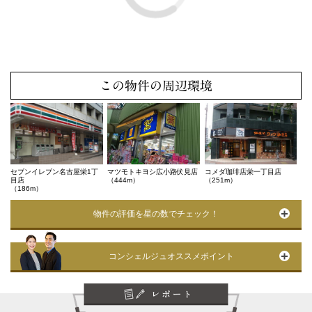
この物件の周辺環境
セブンイレブン名古屋栄1丁
マツモトキヨシ広小路伏見店
コメダ珈琲店栄一丁目店
目店
（444m）
（251m）
（186m）
物件の評価を星の数でチェック！
コンシェルジュオススメポイント