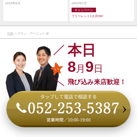
種」9分/地下鉄桜通線「車道」12分
東山線「名古屋」10分/JR中央線「名古屋」
2016年8月
2002年2月
12分/名鉄名古屋本線「名鉄名古屋」11分/
キャンペーン
近鉄名古屋線「名古屋」12分
フリーレント1カ月OK!
TOP
グラン・アベニュー 栄
本日
8
9
月
日
飛び込み来店歓迎！