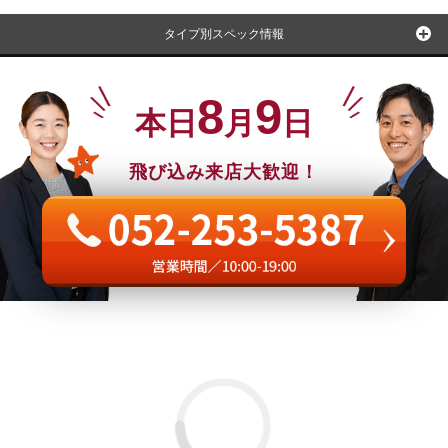
タイプ別スペック情報
8
9
本日
月
日
飛び込み来店大歓迎！