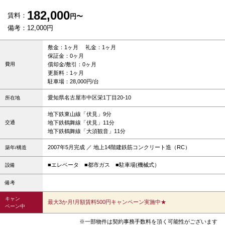
182,000
賃料：
円〜
備考：12,000円
敷金：1ヶ月 礼金：1ヶ月
保証金：0ヶ月
費用
償却金/敷引：0ヶ月
更新料：1ヶ月
駐車場：28,000円/台
愛知県名古屋市中区栄1丁目20-10
所在地
地下鉄東山線「伏見」9分
交通
地下鉄鶴舞線「伏見」11分
地下鉄鶴舞線「大須観音」11分
2007年5月完成 ／ 地上14階建鉄筋コンクリート造（RC）
築年/構造
■エレベータ
■都市ガス
■駐車場(機械式）
設備
備考
キャン
最大3か月!月額賃料500円キャンペーン実施中★
ペーン中
※一部物件は契約事務手数料を頂く可能性がございます