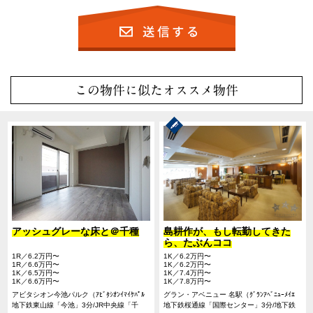
この物件に似たオススメ物件
アッシュグレーな床と＠千種
島耕作が、もし転勤してきた
ら、たぶんココ
1R／6.2万円〜
1K／6.2万円〜
1R／6.6万円〜
1K／6.2万円〜
1K／6.5万円〜
1K／7.4万円〜
1K／6.6万円〜
1K／7.8万円〜
アビタシオン今池パルク（ｱﾋﾞﾀｼｵﾝｲﾏｲｹﾊﾟﾙ
グラン・アベニュー 名駅（ｸﾞﾗﾝｱﾍﾞﾆｭｰﾒｲｴ
ｸ）
地下鉄東山線「今池」3分/JR中央線「千
ｷ）
地下鉄桜通線「国際センター」3分/地下鉄