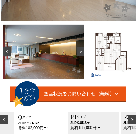
R1
R2
Q
タイプ
タイ
タイプ
2LDK/85.3㎡
2LDK/8
2LDK/82.61㎡
賃料185,000円〜
賃料18
賃料182,000円〜