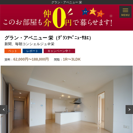
グラン・アベニュー 栄
グラン・アベニュー 栄（ｸﾞﾗﾝｱﾍﾞﾆｭｰｻｶｴ）
新聞、毎朝コンシェルジュ＠栄
ペット
レポート
キャンペーン中！
62,000円〜188,000円
1R〜3LDK
賃料：
間取：