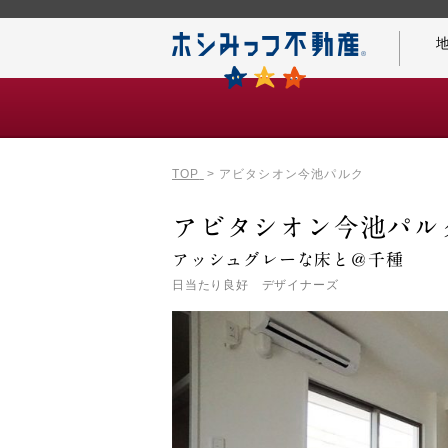
TOP
アビタシオン今池パルク
仲介手数料0円の秘密
アビタシオン今池パル
アッシュグレーな床と＠千種
日当たり良好 デザイナーズ
名古屋案内