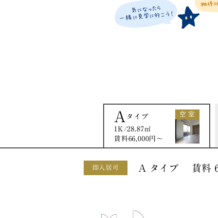
A
空 室
タイプ
1K/28.87㎡
賃料66,000円〜
A タイプ 賃料 66
即入居可