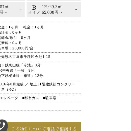
B
.87㎡
1R/29.2㎡
0円〜
62,000円〜
タイプ
敷金：1ヶ月 礼金：1ヶ月
保証金：0ヶ月
償却金/敷引：0ヶ月
更新料：0ヶ月
駐車場：25,000円/台
愛知県名古屋市千種区今池1-15
地下鉄東山線「今池」3分
JR中央線「千種」9分
地下鉄桜通線「車道」12分
2016年8月完成 ／ 地上11階建鉄筋コンクリー
ト造（RC）
■エレベータ
■都市ガス
■駐車場