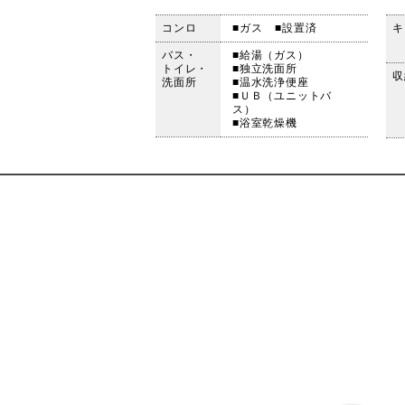
コンロ
■ガス
■設置済
キ
バス・
■給湯（ガス）
トイレ・
■独立洗面所
収
洗面所
■温水洗浄便座
■ＵＢ（ユニットバ
ス）
■浴室乾燥機