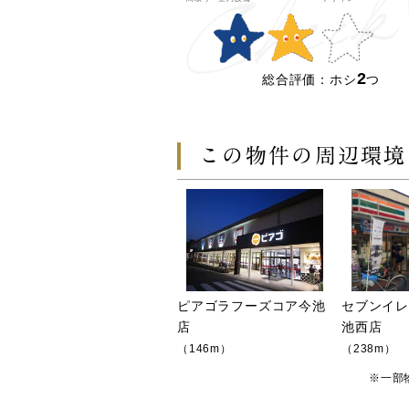
2
総合評価：ホシ
つ
この物件の周辺環境
ピアゴラフーズコア今池
セブンイ
店
池西店
（146m）
（238m）
※一部