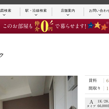
地図検索
駅・沿線検索
店舗案内
お問い合わ
店舗／アクセス案内
つながる不動産
ク
賃料
お客様の声
コンシェルジュ紹介
間取り
A
1K/28
66,00
タイプ