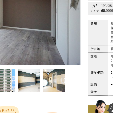
A'
1K/28
65,00
タイプ
費用
所在地
交通
築年/構造
設備
備考