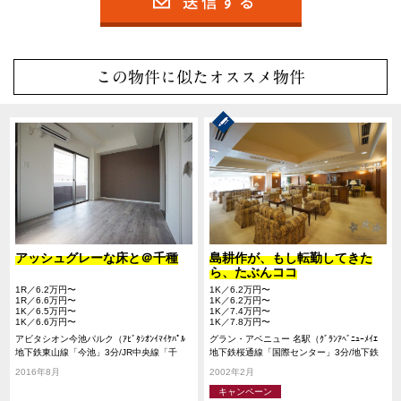
この物件に似たオススメ物件
アッシュグレーな床と＠千種
島耕作が、もし転勤してきた
ら、たぶんココ
1R／6.2万円〜
1K／6.2万円〜
1R／6.6万円〜
1K／6.2万円〜
1K／6.5万円〜
1K／7.4万円〜
1K／6.6万円〜
1K／7.8万円〜
アビタシオン今池パルク（ｱﾋﾞﾀｼｵﾝｲﾏｲｹﾊﾟﾙ
グラン・アベニュー 名駅（ｸﾞﾗﾝｱﾍﾞﾆｭｰﾒｲｴ
ｸ）
地下鉄東山線「今池」3分/JR中央線「千
ｷ）
地下鉄桜通線「国際センター」3分/地下鉄
種」9分/地下鉄桜通線「車道」12分
東山線「名古屋」10分/JR中央線「名古屋」
2016年8月
2002年2月
12分/名鉄名古屋本線「名鉄名古屋」11分/
キャンペーン
近鉄名古屋線「名古屋」12分