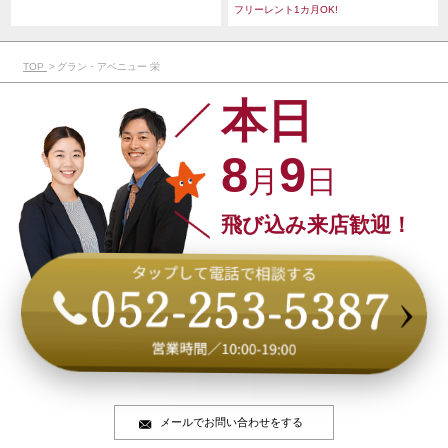
フリーレント1カ月OK!
TOP
グラン・アベニュー 栄
本日
8
9
月
日
飛び込み来店歓迎！
メールでお問い合わせをする