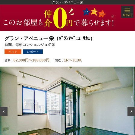
グラン・アベニュー 栄
グラン・アベニュー 栄（ｸﾞﾗﾝｱﾍﾞﾆｭｰｻｶｴ）
新聞、毎朝コンシェルジュ＠栄
ペット
レポート
62,000円〜188,000円
1R〜3LDK
賃料：
間取：