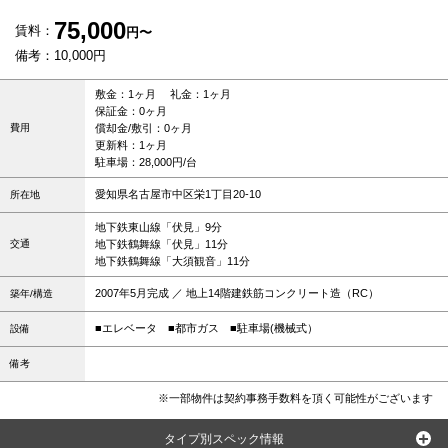
75,000
賃料：
円〜
備考：10,000円
敷金：1ヶ月 礼金：1ヶ月
保証金：0ヶ月
費用
償却金/敷引：0ヶ月
更新料：1ヶ月
駐車場：28,000円/台
愛知県名古屋市中区栄1丁目20-10
所在地
地下鉄東山線「伏見」9分
交通
地下鉄鶴舞線「伏見」11分
地下鉄鶴舞線「大須観音」11分
2007年5月完成 ／ 地上14階建鉄筋コンクリート造（RC）
築年/構造
■エレベータ
■都市ガス
■駐車場(機械式）
設備
備考
※一部物件は契約事務手数料を頂く可能性がございます
タイプ別スペック情報