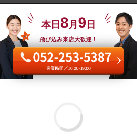
8
9
本日
月
日
飛び込み来店大歓迎！