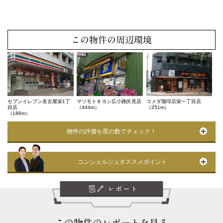
この物件の周辺環境
セブンイレブン名古屋栄1丁
マツモトキヨシ広小路伏見店
コメダ珈琲店栄一丁目店
目店
（444m）
（251m）
（186m）
物件の評価を星の数でチェック！
コンシェルジュオススメポイント
この物件のレポートを見る