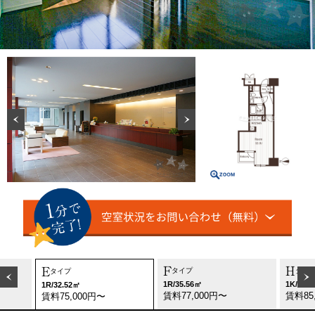
F
H
E
タイプ
タイ
タイプ
1R/35.56㎡
1K/37.
1R/32.52㎡
賃料77,000円〜
賃料85
賃料75,000円〜