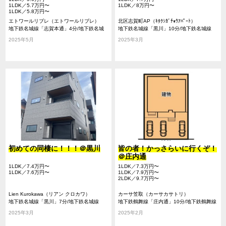
1LDK／5.7万円〜
1LDK／8万円〜
1LDK／5.8万円〜
エトワールリブレ（エトワールリブレ）
北区志賀町AP（ｷﾀｸｼｶﾞﾁｮｳｱﾊﾟｰﾄ）
地下鉄名城線「志賀本通」4分/地下鉄名城
地下鉄名城線「黒川」10分/地下鉄名城線
線「黒川」12分/名鉄瀬戸線「尼ヶ坂」13分
「志賀本通」12分/地下鉄上飯田線「上飯
2025年5月
2025年3月
田」23分
初めての同棲に！！！＠黒川
皆の者！かっさらいに行くぞ！
＠庄内通
1LDK／7.4万円〜
1LDK／7.3万円〜
1LDK／7.6万円〜
1LDK／7.9万円〜
2LDK／9.7万円〜
Lien Kurokawa（リアン クロカワ）
カーサ笠取（カーサカサトリ）
地下鉄名城線「黒川」7分/地下鉄名城線
地下鉄鶴舞線「庄内通」10分/地下鉄鶴舞線
「志賀本通」9分/名鉄瀬戸線「清水」20分
「浄心」11分/地下鉄名城線「黒川」26分
2025年3月
2025年2月