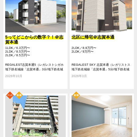
5ってどこからの数字？！＠志
北区に帰宅＠志賀本通
賀本通
1LDK／6.3万円〜
2LDK／8.9万円〜
2LDK／8.5万円〜
2LDK／9万円〜
2LDK／8.5万円〜
REGALEST志賀本通5（レガレストシガホ
REGALEST SKY 志賀本通（レガリストス
ンドオリ5）
地下鉄名城線「志賀本通」3分/地下鉄名城
カイシガホンドオリ）
地下鉄名城線「志賀本通」5分/地下鉄名城
線「黒川」15分/地下鉄名城線「平安通」14
線「黒川」9分/名鉄瀬戸線「尼ヶ坂」15分
2026年10月
2026年3月
分