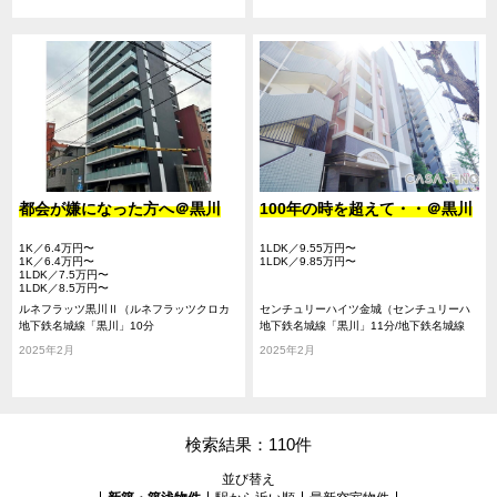
都会が嫌になった方へ＠黒川
100年の時を超えて・・＠黒川
1K／6.4万円〜
1LDK／9.55万円〜
1K／6.4万円〜
1LDK／9.85万円〜
1LDK／7.5万円〜
1LDK／8.5万円〜
ルネフラッツ黒川Ⅱ（ルネフラッツクロカ
センチュリーハイツ金城（センチュリーハ
ワツー）
地下鉄名城線「黒川」10分
イツキンジョウ）
地下鉄名城線「黒川」11分/地下鉄名城線
「名城公園」11分/地下鉄鶴舞線「浄心」22
2025年2月
2025年2月
分
検索結果：110件
並び替え