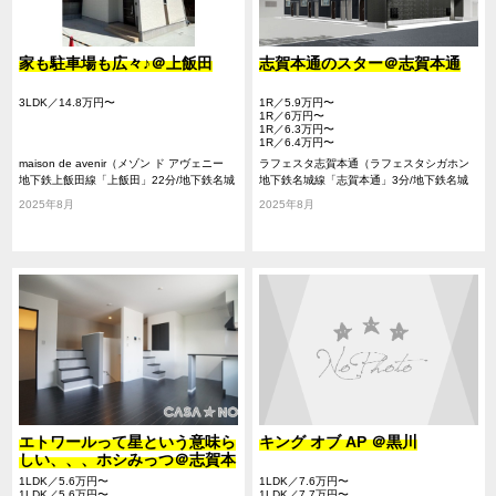
家も駐車場も広々♪＠上飯田
志賀本通のスター＠志賀本通
3LDK／14.8万円〜
1R／5.9万円〜
1R／6万円〜
1R／6.3万円〜
1R／6.4万円〜
maison de avenir（メゾン ド アヴェニー
ラフェスタ志賀本通（ラフェスタシガホン
ル）
地下鉄上飯田線「上飯田」22分/地下鉄名城
ドオリ）
地下鉄名城線「志賀本通」3分/地下鉄名城
線「志賀本通」24分/地下鉄名城線「黒川」
線「黒川」13分/名鉄瀬戸線「尼ヶ坂」13分
2025年8月
2025年8月
29分
エトワールって星という意味ら
キング オブ AP ＠黒川
しい、、、ホシみっつ＠志賀本
通
1LDK／5.6万円〜
1LDK／7.6万円〜
1LDK／5.6万円〜
1LDK／7.7万円〜