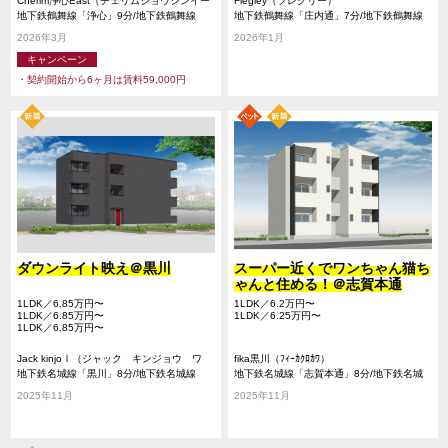
Cherim浄心East（チェリムジョウシンイー
Flegley（フレグリー）
スト）
地下鉄鶴舞線「浄心」9分/地下鉄鶴舞線
地下鉄鶴舞線「庄内通」7分/地下鉄鶴舞線
「庄内通」13分/地下鉄名城線「黒川」27分
「浄心」12分/地下鉄名城線「黒川」15分
2026年3月
2026年1月
キャンペーン
・契約開始から6ヶ月は賃料59,000円
ダウンライト映え＠黒川
スーパー近くでワンちゃん猫ち
ゃんと住める！＠志賀本通
1LDK／6.85万円〜
1LDK／6.2万円〜
1LDK／6.85万円〜
1LDK／6.25万円〜
1LDK／6.85万円〜
Jack kinjoⅠ（ジャック キンジョウ ワ
fika黒川（ﾌｨｰｶｸﾛｶﾜ）
ン）
地下鉄名城線「黒川」8分/地下鉄名城線
地下鉄名城線「志賀本通」8分/地下鉄名城
「名城公園」16分/地下鉄名城線「志賀本
線「黒川」10分/名鉄瀬戸線「尼ヶ坂」13分
2025年11月
2025年11月
通」20分