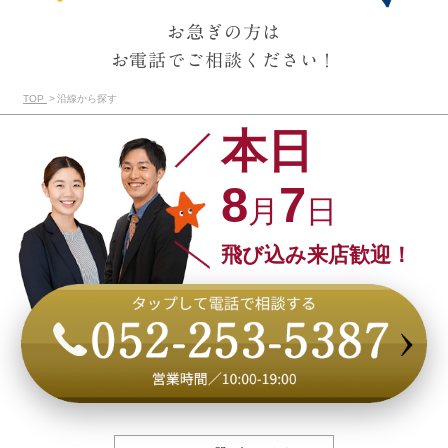
お急ぎの方は
お電話でご相談ください！
TOP
沿線から探す
本日
8
7
月
日
飛び込み来店歓迎！