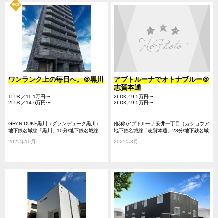
ワンランク上の毎日へ。＠黒川
アプトルーナでオトナブルー＠
志賀本通
1LDK／11.1万円〜
2LDK／9.5万円〜
2LDK／14.6万円〜
2LDK／9.5万円〜
GRAN DUKE黒川（グランデューク黒川）
(仮称)アプトルーナ安井一丁目（カショウア
地下鉄名城線「黒川」10分/地下鉄名城線
プトルーナヤスイイッチョウメ）
地下鉄名城線「志賀本通」23分/地下鉄名城
「志賀本通」17分/地下鉄名城線「名城公
線「黒川」26分/地下鉄上飯田線「上飯田」
2025年10月
2025年8月
園」23分
26分