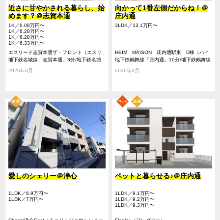
近さに甘やかされる暮らし、始
向かって1番左側だからね！＠
めます？＠志賀本通
庄内通
1K／6.08万円〜
3LDK／13.1万円〜
1K／6.28万円〜
1K／6.28万円〜
1K／6.33万円〜
エスリード志賀本通ザ・フロント（エスリ
HEIM MAISON 庄内通駅東 D棟（ハイ
ードシガホンドオリザフロント）
地下鉄名城線「志賀本通」3分/地下鉄名城
ムメゾンショウナイドオリエキヒガシディ
地下鉄鶴舞線「庄内通」10分/地下鉄鶴舞線
線「平安通」11分/地下鉄名城線「黒川」15
ートウ）
「庄内緑地公園」21分/地下鉄名城線「黒
2026年3月
2026年3月
分
川」27分
愛しのシェリー＠浄心
ペットと暮らせる♪＠庄内通
1LDK／6.9万円〜
1LDK／9.1万円〜
1LDK／7万円〜
1LDK／9.2万円〜
1LDK／9.3万円〜