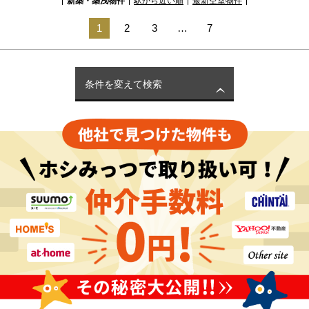
新築・築浅物件
駅から近い順
最新空室物件
1
2
3
…
7
条件を変えて検索