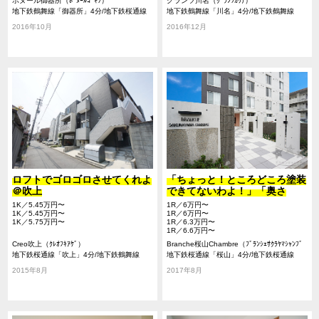
ボヌール御器所（ﾎﾞﾇｰﾙｺﾞｷｿ）
グランツ川名（ｸﾞﾗﾝﾂｶﾜﾅ）
地下鉄鶴舞線「御器所」4分/地下鉄桜通線
地下鉄鶴舞線「川名」4分/地下鉄鶴舞線
「御器所」4分/地下鉄鶴舞線「荒畑」14分
「御器所」12分/地下鉄鶴舞線「いりなか」
2016年10月
2016年12月
14分
ロフトでゴロゴロさせてくれよ
「ちょっと！ところどころ塗装
＠吹上
できてないわよ！」「奥さ
ん、、そういうデザインですね
1K／5.45万円〜
1R／6万円〜
ん」@瑞穂区
1K／5.45万円〜
1R／6万円〜
1K／5.75万円〜
1R／6.3万円〜
1R／6.6万円〜
Creo吹上（ｸﾚｵﾌｷｱｹﾞ）
Branche桜山Chambre（ﾌﾞﾗﾝｼｪｻｸﾗﾔﾏｼｬﾝﾌﾞ
地下鉄桜通線「吹上」4分/地下鉄鶴舞線
ﾙ）
地下鉄桜通線「桜山」4分/地下鉄桜通線
「御器所」13分/地下鉄鶴舞線「川名」20分
「瑞穂区役所」8分/地下鉄鶴舞線「御器
2015年8月
2017年8月
所」17分