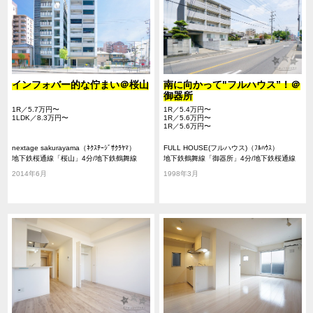
インフォバー的な佇まい＠桜山
南に向かって"フルハウス”！＠
御器所
1R／5.7万円〜
1R／5.4万円〜
1LDK／8.3万円〜
1R／5.6万円〜
1R／5.6万円〜
nextage sakurayama（ﾈｸｽﾃｰｼﾞｻｸﾗﾔﾏ）
FULL HOUSE(フルハウス)（ﾌﾙﾊｳｽ）
地下鉄桜通線「桜山」4分/地下鉄鶴舞線
地下鉄鶴舞線「御器所」4分/地下鉄桜通線
「御器所」15分/地下鉄桜通線「瑞穂区役
「御器所」4分/地下鉄鶴舞線「荒畑」8分
2014年6月
1998年3月
所」15分