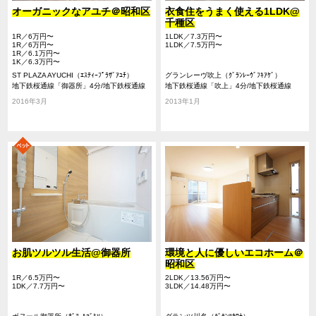
オーガニックなアユチ＠昭和区
衣食住をうまく使える1LDK@
千種区
1R／6万円〜
1LDK／7.3万円〜
1R／6万円〜
1LDK／7.5万円〜
1R／6.1万円〜
1K／6.3万円〜
ST PLAZA AYUCHI（ｴｽﾃｨｰﾌﾟﾗｻﾞｱﾕﾁ）
グランレーヴ吹上（ｸﾞﾗﾝﾚｰｳﾞﾌｷｱｹﾞ）
地下鉄桜通線「御器所」4分/地下鉄桜通線
地下鉄桜通線「吹上」4分/地下鉄桜通線
「吹上」4分/地下鉄鶴舞線「荒畑」19分
「御器所」11分/地下鉄鶴舞線「川名」17分
2016年3月
2013年1月
お肌ツルツル生活@御器所
環境と人に優しいエコホーム＠
昭和区
1R／6.5万円〜
2LDK／13.56万円〜
1DK／7.7万円〜
3LDK／14.48万円〜