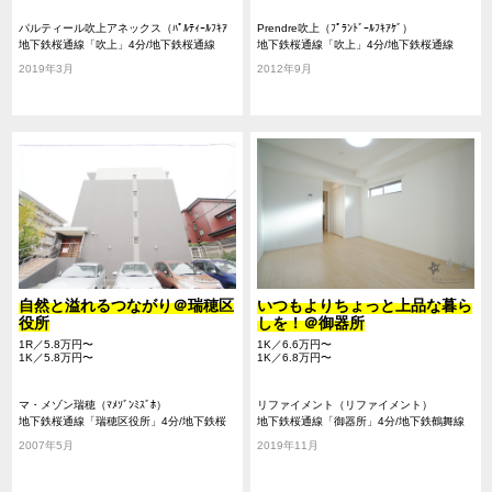
パルティール吹上アネックス（ﾊﾟﾙﾃｨｰﾙﾌｷｱ
Prendre吹上（ﾌﾟﾗﾝﾄﾞｰﾙﾌｷｱｹﾞ）
ｹﾞｱﾈｯｸｽ）
地下鉄桜通線「吹上」4分/地下鉄桜通線
地下鉄桜通線「吹上」4分/地下鉄桜通線
「御器所」9分/地下鉄鶴舞線「荒畑」19分
「御器所」17分/地下鉄鶴舞線「川名」20分
2019年3月
2012年9月
自然と溢れるつながり＠瑞穂区
いつもよりちょっと上品な暮ら
役所
しを！＠御器所
1R／5.8万円〜
1K／6.6万円〜
1K／5.8万円〜
1K／6.8万円〜
マ・メゾン瑞穂（ﾏﾒｿﾞﾝﾐｽﾞﾎ）
リファイメント（リファイメント）
地下鉄桜通線「瑞穂区役所」4分/地下鉄桜
地下鉄桜通線「御器所」4分/地下鉄鶴舞線
通線「桜山」8分/地下鉄鶴舞線「御器所」
「御器所」4分/地下鉄桜通線「桜山」11分
2007年5月
2019年11月
24分