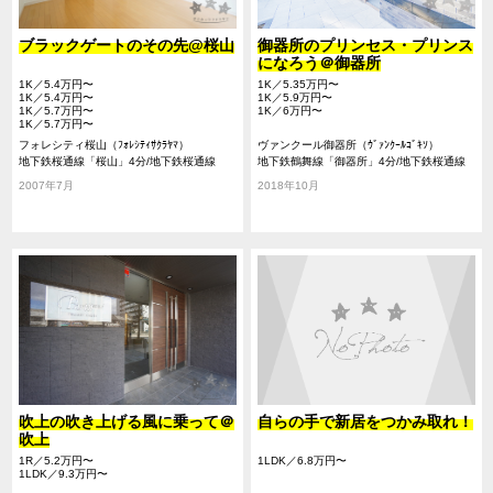
ブラックゲートのその先@桜山
御器所のプリンセス・プリンス
になろう＠御器所
1K／5.4万円〜
1K／5.35万円〜
1K／5.4万円〜
1K／5.9万円〜
1K／5.7万円〜
1K／6万円〜
1K／5.7万円〜
フォレシティ桜山（ﾌｫﾚｼﾃｨｻｸﾗﾔﾏ）
ヴァンクール御器所（ｳﾞｧﾝｸｰﾙｺﾞｷｿ）
地下鉄桜通線「桜山」4分/地下鉄桜通線
地下鉄鶴舞線「御器所」4分/地下鉄桜通線
「瑞穂区役所」10分/地下鉄桜通線「御器
「御器所」4分/地下鉄桜通線「桜山」15分
2007年7月
2018年10月
所」19分/地下鉄鶴舞線「御器所」19分
吹上の吹き上げる風に乗って＠
自らの手で新居をつかみ取れ！
吹上
1R／5.2万円〜
1LDK／6.8万円〜
1LDK／9.3万円〜