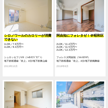
シロノワールのカロリーが消費
阿由知にフォレタゼ！＠昭和区
できない
1LDK／7.9万円〜
2LDK／11.4万円〜
1LDK／8.3万円〜
2LDK／11.5万円〜
2LDK／12.3万円〜
シュロッセフジVII（ｼｭﾛｯｾﾌｼﾞｾﾌﾞﾝ）
フォレスタ阿由知（ﾌｫﾚｽﾀｱﾕﾁ）
地下鉄桜通線「吹上」4分/地下鉄東山線
地下鉄桜通線「吹上」4分/地下鉄鶴舞線
「今池」14分/地下鉄鶴舞線「御器所」18分
「御器所」7分/地下鉄鶴舞線「鶴舞」20分
2013年10月
2018年8月