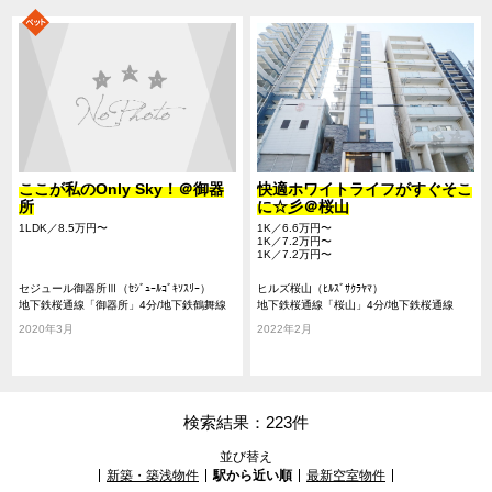
ここが私のOnly Sky！＠御器
快適ホワイトライフがすぐそこ
所
に☆彡＠桜山
1LDK／8.5万円〜
1K／6.6万円〜
1K／7.2万円〜
1K／7.2万円〜
セジュール御器所Ⅲ（ｾｼﾞｭｰﾙｺﾞｷｿｽﾘｰ）
ヒルズ桜山（ﾋﾙｽﾞｻｸﾗﾔﾏ）
地下鉄桜通線「御器所」4分/地下鉄鶴舞線
地下鉄桜通線「桜山」4分/地下鉄桜通線
「御器所」4分/地下鉄鶴舞線「荒畑」13分
「瑞穂区役所」14分/地下鉄鶴舞線「御器
2020年3月
2022年2月
所」16分
検索結果：223件
並び替え
新築・築浅物件
駅から近い順
最新空室物件