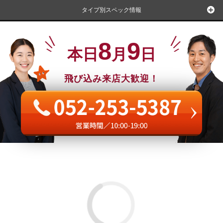
タイプ別スペック情報
8
9
本日
月
日
飛び込み来店大歓迎！