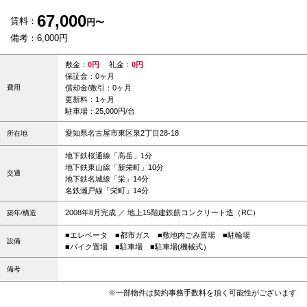
67,000
賃料：
円〜
備考：6,000円
敷金：
0円
礼金：
0円
保証金：0ヶ月
費用
償却金/敷引：0ヶ月
更新料：1ヶ月
駐車場：25,000円/台
愛知県名古屋市東区泉2丁目28-18
所在地
地下鉄桜通線「高岳」1分
地下鉄東山線「新栄町」10分
交通
地下鉄名城線「栄」14分
名鉄瀬戸線「栄町」14分
2008年8月完成 ／ 地上15階建鉄筋コンクリート造（RC）
築年/構造
■エレベータ
■都市ガス
■敷地内ごみ置場
■駐輪場
設備
■バイク置場
■駐車場
■駐車場(機械式）
備考
※一部物件は契約事務手数料を頂く可能性がございます