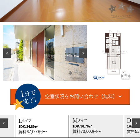
M
D
L
タイプ
タイ
タイプ
1DK/36.76㎡
1R/23.
1DK/34.89㎡
賃料70,000円〜
賃料53
賃料67,000円〜