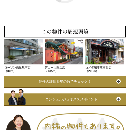
この物件の周辺環境
ローソン高岳駅南店
デニーズ高岳店
コメダ珈琲店高岳店
（80m）
（135m）
（203m）
物件の評価を星の数でチェック！
コンシェルジュオススメポイント