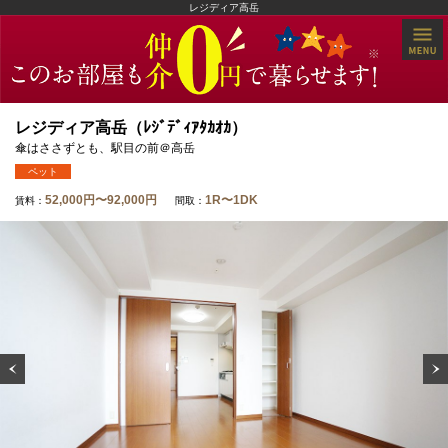
レジディア高岳
レジディア高岳（ﾚｼﾞﾃﾞｨｱﾀｶｵｶ）
傘はささずとも、駅目の前＠高岳
ペット
52,000円〜92,000円
1R〜1DK
賃料：
間取：