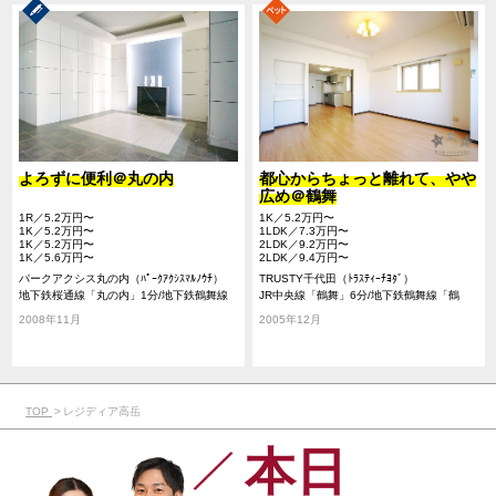
よろずに便利＠丸の内
都心からちょっと離れて、やや
広め＠鶴舞
1R／5.2万円〜
1K／5.2万円〜
1K／5.2万円〜
1LDK／7.3万円〜
1K／5.2万円〜
2LDK／9.2万円〜
1K／5.6万円〜
2LDK／9.4万円〜
パークアクシス丸の内（ﾊﾟｰｸｱｸｼｽﾏﾙﾉｳﾁ）
TRUSTY千代田（ﾄﾗｽﾃｨｰﾁﾖﾀﾞ）
地下鉄桜通線「丸の内」1分/地下鉄鶴舞線
JR中央線「鶴舞」6分/地下鉄鶴舞線「鶴
「丸の内」1分/地下鉄東山線「伏見」9分
舞」5分/地下鉄名城線「東別院」12分
2008年11月
2005年12月
TOP
レジディア高岳
本日