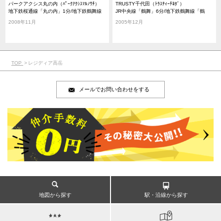
パークアクシス丸の内（ﾊﾟｰｸｱｸｼｽﾏﾙﾉｳﾁ）
TRUSTY千代田（ﾄﾗｽﾃｨｰﾁﾖﾀﾞ）
地下鉄桜通線「丸の内」1分/地下鉄鶴舞線
JR中央線「鶴舞」6分/地下鉄鶴舞線「鶴
「丸の内」1分/地下鉄東山線「伏見」9分
舞」5分/地下鉄名城線「東別院」12分
2008年11月
2005年12月
TOP
レジディア高岳
メールでお問い合わせをする
地図から探す
駅・沿線から探す