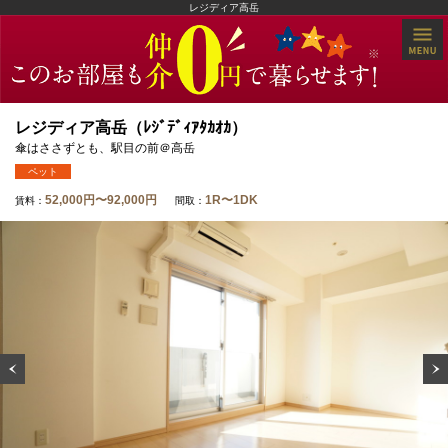
レジディア高岳
レジディア高岳（ﾚｼﾞﾃﾞｨｱﾀｶｵｶ）
傘はささずとも、駅目の前＠高岳
ペット
52,000円〜92,000円
1R〜1DK
賃料：
間取：