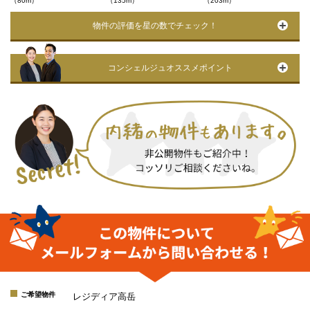
（80m）
（135m）
（203m）
物件の評価を星の数でチェック！
コンシェルジュオススメポイント
ご希望物件
レジディア高岳