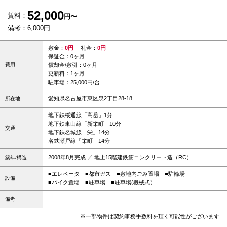
52,000
賃料：
円〜
備考：6,000円
敷金：
0円
礼金：
0円
保証金：0ヶ月
費用
償却金/敷引：0ヶ月
更新料：1ヶ月
駐車場：25,000円/台
愛知県名古屋市東区泉2丁目28-18
所在地
地下鉄桜通線「高岳」1分
地下鉄東山線「新栄町」10分
交通
地下鉄名城線「栄」14分
名鉄瀬戸線「栄町」14分
2008年8月完成 ／ 地上15階建鉄筋コンクリート造（RC）
築年/構造
■エレベータ
■都市ガス
■敷地内ごみ置場
■駐輪場
設備
■バイク置場
■駐車場
■駐車場(機械式）
備考
※一部物件は契約事務手数料を頂く可能性がございます