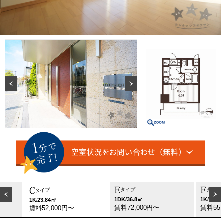
E
F
C
タイプ
タイプ
タイプ
1DK/36.8㎡
1K/26.
1K/23.84㎡
賃料72,000円〜
賃料55
賃料52,000円〜