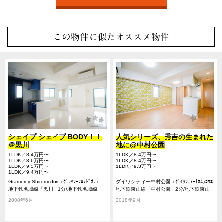
この物件に似たオススメ物件
シェイプ シェイプ BODY！！
人気シリーズ、秀吉の生まれた
＠黒川
地に@中村公園
1LDK／8.4万円〜
1LDK／8.4万円〜
1LDK／8.6万円〜
1LDK／8.4万円〜
1LDK／9.3万円〜
1LDK／9.3万円〜
1LDK／9.4万円〜
Gramercy Shiromi-dori（ｸﾞﾗﾏｼｰｼﾛﾐﾄﾞｵﾘ）
ダイワシティー中村公園（ﾀﾞｲﾜｼﾃｨｰﾅｶﾑﾗｺｳｴ
地下鉄名城線「黒川」1分/地下鉄名城線
ﾝ）
地下鉄東山線「中村公園」2分/地下鉄東山
「名城公園」12分/地下鉄名城線「志賀本
線「中村日赤」9分/地下鉄桜通線「太閤
2008年6月
2018年9月
通」4分
通」19分