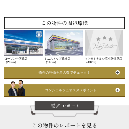
この物件の周辺環境
ローソン中区錦店
ミニストップ錦橋店
マツモトキヨシ広小路伏見店
（232m）
（168m）
（432m）
物件の評価を星の数でチェック！
コンシェルジュオススメポイント
この物件のレポートを見る