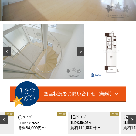
空 室
空 室
空 室
E2
G2
C'
タイプ
タイ
タイプ
1LDK/50.02㎡
1LDK/5
1LDK/38.92㎡
賃料114,000円〜
賃料14
賃料84,000円〜