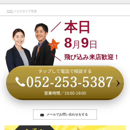
TOP
カスタリア伏見
本日
8
9
月
日
飛び込み来店歓迎！
メールでお問い合わせをする