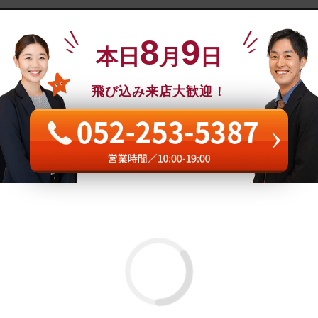
8
9
本日
月
日
飛び込み来店大歓迎！