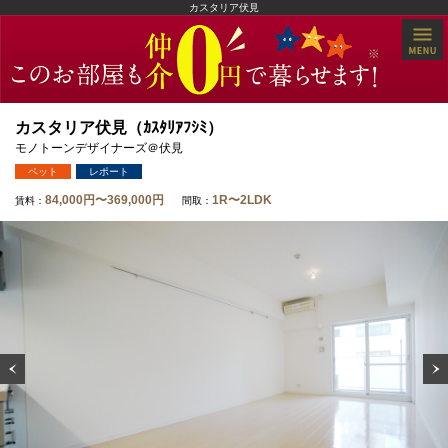
カスタリア伏見
カスタリア伏見（ｶｽﾀﾘｱﾌｼﾐ）
モノトーンデザイナーズ＠伏見
ペット
レポート
84,000円〜369,000円
1R〜2LDK
賃料：
間取：