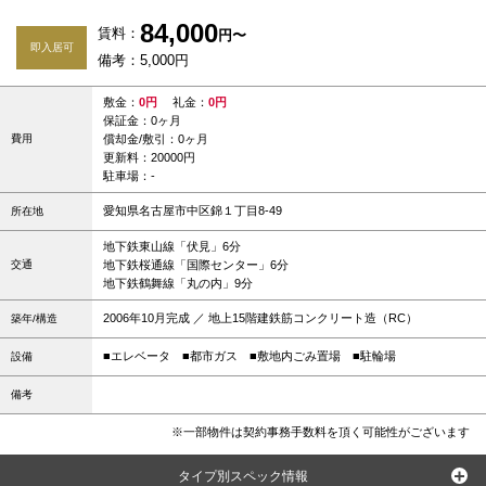
84,000
賃料：
円〜
即入居可
備考：5,000円
敷金：
0円
礼金：
0円
保証金：0ヶ月
費用
償却金/敷引：0ヶ月
更新料：20000円
駐車場：-
愛知県名古屋市中区錦１丁目8-49
所在地
地下鉄東山線「伏見」6分
交通
地下鉄桜通線「国際センター」6分
地下鉄鶴舞線「丸の内」9分
2006年10月完成 ／ 地上15階建鉄筋コンクリート造（RC）
築年/構造
■エレベータ
■都市ガス
■敷地内ごみ置場
■駐輪場
設備
備考
※一部物件は契約事務手数料を頂く可能性がございます
タイプ別スペック情報