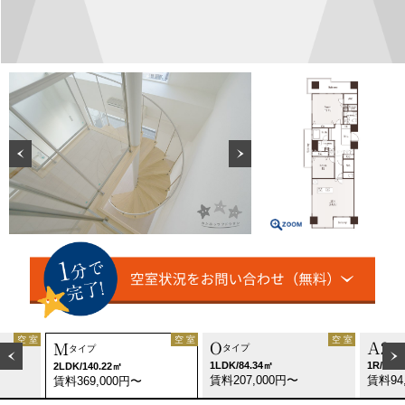
空 室
空 室
空 室
O
A2
M
タイプ
タ
タイプ
1LDK/84.34㎡
1R/47.
2LDK/140.22㎡
賃料207,000円〜
賃料94
賃料369,000円〜