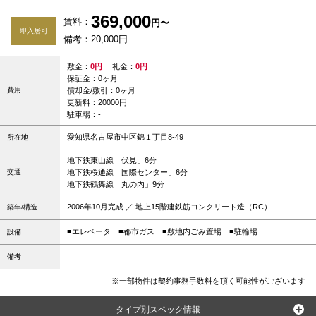
369,000
賃料：
円〜
即入居可
備考：20,000円
敷金：
0円
礼金：
0円
保証金：0ヶ月
費用
償却金/敷引：0ヶ月
更新料：20000円
駐車場：-
愛知県名古屋市中区錦１丁目8-49
所在地
地下鉄東山線「伏見」6分
交通
地下鉄桜通線「国際センター」6分
地下鉄鶴舞線「丸の内」9分
2006年10月完成 ／ 地上15階建鉄筋コンクリート造（RC）
築年/構造
■エレベータ
■都市ガス
■敷地内ごみ置場
■駐輪場
設備
備考
※一部物件は契約事務手数料を頂く可能性がございます
タイプ別スペック情報