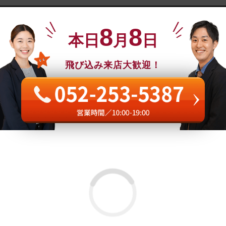
8
8
本日
月
日
飛び込み来店大歓迎！