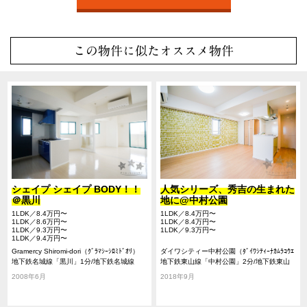
この物件に似たオススメ物件
シェイプ シェイプ BODY！！
人気シリーズ、秀吉の生まれた
＠黒川
地に@中村公園
1LDK／8.4万円〜
1LDK／8.4万円〜
1LDK／8.6万円〜
1LDK／8.4万円〜
1LDK／9.3万円〜
1LDK／9.3万円〜
1LDK／9.4万円〜
Gramercy Shiromi-dori（ｸﾞﾗﾏｼｰｼﾛﾐﾄﾞｵﾘ）
ダイワシティー中村公園（ﾀﾞｲﾜｼﾃｨｰﾅｶﾑﾗｺｳｴ
地下鉄名城線「黒川」1分/地下鉄名城線
ﾝ）
地下鉄東山線「中村公園」2分/地下鉄東山
「名城公園」12分/地下鉄名城線「志賀本
線「中村日赤」9分/地下鉄桜通線「太閤
2008年6月
2018年9月
通」4分
通」19分