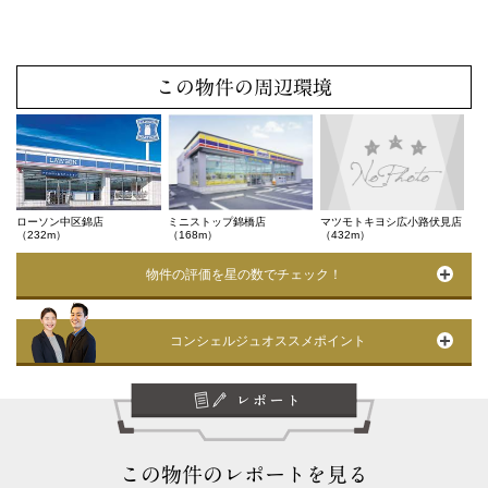
この物件の周辺環境
ローソン中区錦店
ミニストップ錦橋店
マツモトキヨシ広小路伏見店
（232m）
（168m）
（432m）
物件の評価を星の数でチェック！
コンシェルジュオススメポイント
この物件のレポートを見る