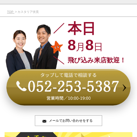
TOP
カスタリア伏見
本日
8
8
月
日
飛び込み来店歓迎！
メールでお問い合わせをする