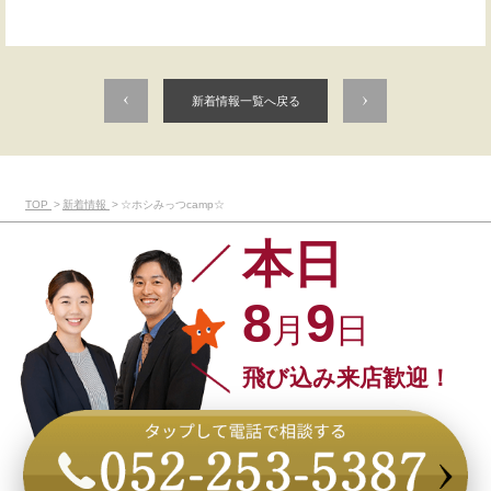
新着情報一覧へ戻る
TOP
新着情報
☆ホシみっつcamp☆
本日
8
9
月
日
飛び込み来店歓迎！