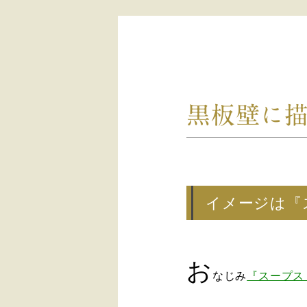
黒板壁に描
イメージは『
お
なじみ
『スープス