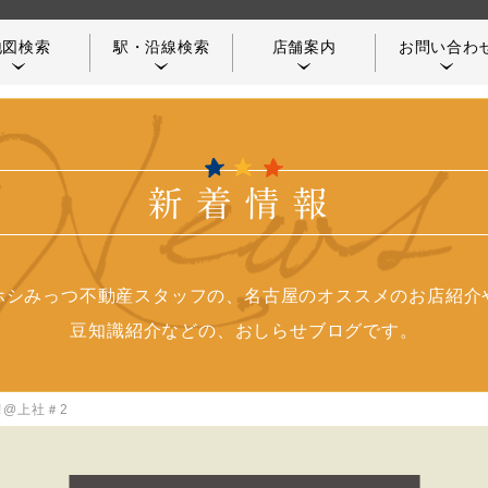
地図検索
駅・沿線検索
店舗案内
お問い合わ
新着情報
店舗／アクセス案内
つながる不動産
ホシみっつ不動産スタッフの、名古屋のオススメのお店紹介
豆知識紹介などの、おしらせブログです。
お客様の声
コンシェルジュ紹介
!@上社＃2