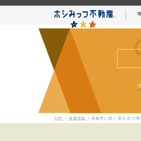
仲介手数料0円の秘密
名古屋案内
TOP
新着情報
黒板壁に描く“新生活”の夢