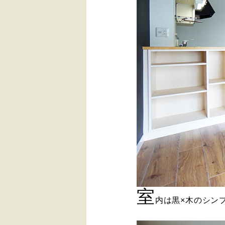
室
内は黒×木のシン