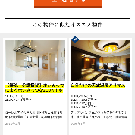
この物件に似たオススメ物件
【築浅・分譲賃貸】ホシみっつ
自分だけの天然温泉アリマス
によるホシみっつな2LDK！＠
中区
1LDK／9.5万円〜
1LDK／9.5万円〜
2LDK／14.3万円〜
1LDK／10.8万円〜
1LDK／12万円〜
1LDK／14.5万円〜
ローレルアイ久屋大通（ﾛｰﾚﾙｱｲﾋｻﾔｵｵﾄﾞｵﾘ）
アップルパレス丸の内（ｱｯﾌﾟﾙﾊﾟﾚｽﾏﾙﾉｳﾁ）
地下鉄桜通線「久屋大通」6分/地下鉄鶴舞
地下鉄桜通線「丸の内」1分/地下鉄鶴舞線
線「丸の内」9分/地下鉄東山線「栄」12分
「丸の内」1分/地下鉄東山線「伏見」10分
2012年2月
2006年5月