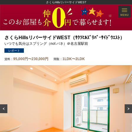
さくらHillsリバーサイドWEST
さくらHillsリバーサイドWEST（ｻｸﾗﾋﾙｽﾞﾘﾊﾞｰｻｲﾄﾞｳｴｽﾄ）
いつでも気分はスプリング（not バネ）＠名古屋駅前
レポート
95,000円〜230,000円
1LDK〜2LDK
賃料：
間取：