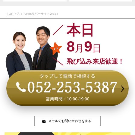
TOP
さくらHillsリバーサイドWEST
本日
8
9
月
日
飛び込み来店歓迎！
メールでお問い合わせをする