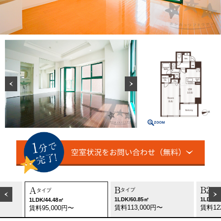
B
B2
A
タイプ
タイ
タイプ
1LDK/60.85㎡
1LDK/6
1LDK/44.48㎡
賃料113,000円〜
賃料12
賃料95,000円〜