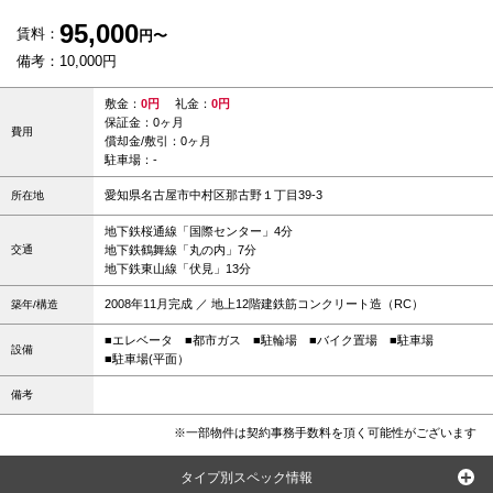
95,000
賃料：
円〜
備考：10,000円
敷金：
0円
礼金：
0円
保証金：0ヶ月
費用
償却金/敷引：0ヶ月
駐車場：-
愛知県名古屋市中村区那古野１丁目39-3
所在地
地下鉄桜通線「国際センター」4分
交通
地下鉄鶴舞線「丸の内」7分
地下鉄東山線「伏見」13分
2008年11月完成 ／ 地上12階建鉄筋コンクリート造（RC）
築年/構造
■エレベータ
■都市ガス
■駐輪場
■バイク置場
■駐車場
設備
■駐車場(平面）
備考
※一部物件は契約事務手数料を頂く可能性がございます
タイプ別スペック情報