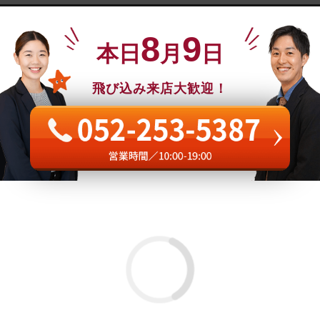
8
9
本日
月
日
飛び込み来店大歓迎！