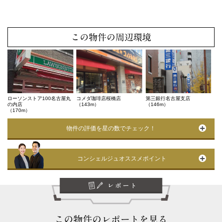
この物件の周辺環境
ローソンストア100名古屋丸
コメダ珈琲店桜橋店
第三銀行名古屋支店
の内店
（143m）
（146m）
（170m）
物件の評価を星の数でチェック！
コンシェルジュオススメポイント
この物件のレポートを見る