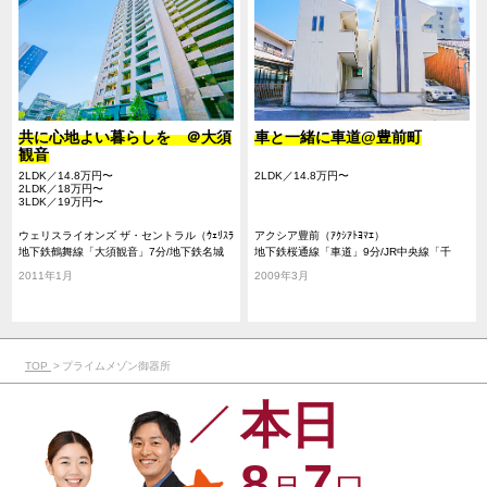
共に心地よい暮らしを ＠大須
車と一緒に車道@豊前町
観音
2LDK／14.8万円〜
2LDK／14.8万円〜
2LDK／18万円〜
3LDK／19万円〜
ウェリスライオンズ ザ・セントラル（ｳｪﾘｽﾗ
アクシア豊前（ｱｸｼｱﾄﾖﾏｴ）
ｲｵﾝｽﾞ ｻﾞｾﾝﾄﾗﾙ）
地下鉄鶴舞線「大須観音」7分/地下鉄名城
地下鉄桜通線「車道」9分/JR中央線「千
線「上前津」13分/地下鉄鶴舞線「上前津」
種」11分/地下鉄東山線「今池」15分
2011年1月
2009年3月
13分
TOP
プライムメゾン御器所
本日
8
7