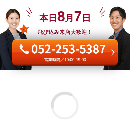
8
7
本日
月
日
飛び込み来店大歓迎！