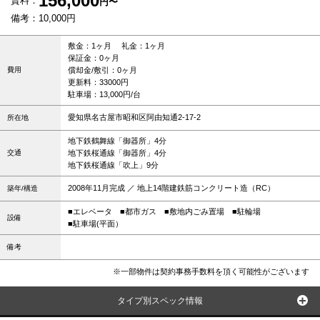
156,000
賃料：
円〜
備考：10,000円
敷金：1ヶ月 礼金：1ヶ月
保証金：0ヶ月
費用
償却金/敷引：0ヶ月
更新料：33000円
駐車場：13,000円/台
愛知県名古屋市昭和区阿由知通2-17-2
所在地
地下鉄鶴舞線「御器所」4分
交通
地下鉄桜通線「御器所」4分
地下鉄桜通線「吹上」9分
2008年11月完成 ／ 地上14階建鉄筋コンクリート造（RC）
築年/構造
■エレベータ
■都市ガス
■敷地内ごみ置場
■駐輪場
設備
■駐車場(平面）
備考
※一部物件は契約事務手数料を頂く可能性がございます
タイプ別スペック情報