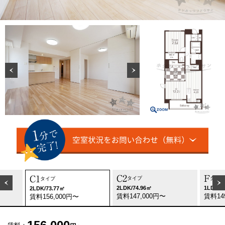
C2
F
C1
タイプ
タイプ
タイプ
2LDK/74.96㎡
1LDK/6
2LDK/73.77㎡
賃料147,000円〜
賃料14
賃料156,000円〜