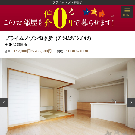
プライムメゾン御器所
プライムメゾン御器所（ﾌﾟﾗｲﾑﾒｿﾞﾝｺﾞｷｿ）
HQR@御器所
147,000円〜205,000円
1LDK〜3LDK
賃料：
間取：