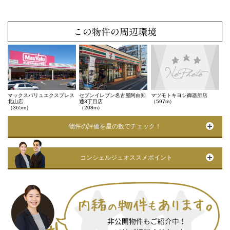
この物件の周辺環境
マックスバリュエクスプレス
セブンイレブン名古屋阿由知
マツモトキヨシ御器所店
北山店
通3丁目店
（597m）
（365m）
（208m）
物件の評価を星の数でチェック！
コンシェルジュオススメポイント