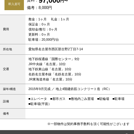
97,000
賃料：
円〜
即入居可
備考：8,000円
敷金：1ヶ月 礼金：1ヶ月
保証金：0ヶ月
費用
償却金/敷引：0ヶ月
更新料：0ヶ月
駐車場：20,000円/台
愛知県名古屋市西区那古野2丁目7-14
所在地
地下鉄桜通線「国際センター」9分
JR中央線「名古屋」10分
交通
地下鉄東山線「名古屋」10分
名鉄名古屋本線「名鉄名古屋」10分
JR東海道本線「名古屋」10分
2015年9月完成 ／ 地上4階建鉄筋コンクリート造（RC）
築年/構造
■エレベータ
■都市ガス
■敷地内ごみ置場
■駐輪場
■駐車場
設備
■駐車場(平面）
備考
※一部物件は契約事務手数料を頂く可能性がございます