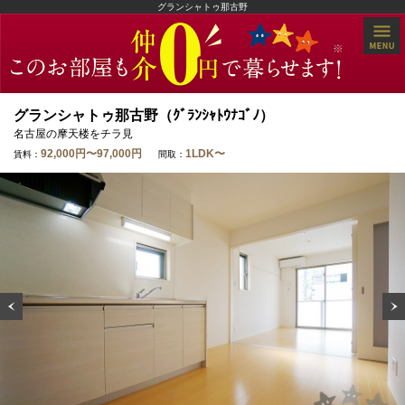
グランシャトゥ那古野
グランシャトゥ那古野（ｸﾞﾗﾝｼｬﾄｳﾅｺﾞﾉ）
名古屋の摩天楼をチラ見
92,000円〜97,000円
1LDK〜
賃料：
間取：