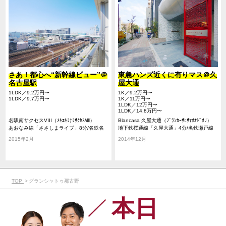
さあ！都心へ“新幹線ビュー”＠
東急ハンズ近くに有りマス＠久
名古屋駅
屋大通
1LDK／9.2万円〜
1K／9.2万円〜
1LDK／9.7万円〜
1K／11万円〜
1LDK／12万円〜
1LDK／14.8万円〜
名駅南サクセスVIII（ﾒｷｴｷﾐﾅﾐｻｸｾｽⅧ）
Blancasa 久屋大通（ﾌﾞﾗﾝｶｰｻﾋｻﾔｵｵﾄﾞｵﾘ）
あおなみ線「ささしまライブ」8分/名鉄名
地下鉄桜通線「久屋大通」4分/名鉄瀬戸線
古屋本線「名鉄名古屋」10分/JR東海道本線
「栄町」6分/地下鉄東山線「栄」7分/地下鉄
2015年2月
2014年12月
「名古屋」14分
名城線「久屋大通」4分
TOP
グランシャトゥ那古野
本日