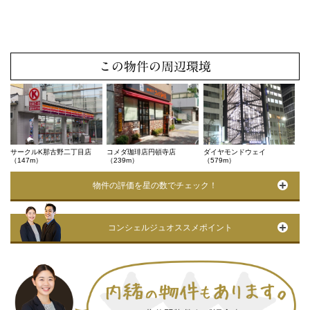
この物件の周辺環境
サークルK那古野二丁目店
コメダ珈琲店円頓寺店
ダイヤモンドウェイ
（147m）
（239m）
（579m）
物件の評価を星の数でチェック！
コンシェルジュオススメポイント