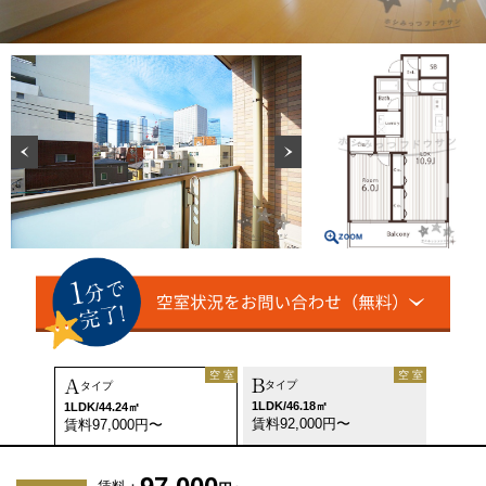
空 室
空 室
B
A
タイプ
タイプ
1LDK/46.18㎡
1LDK/44.24㎡
賃料92,000円〜
賃料97,000円〜