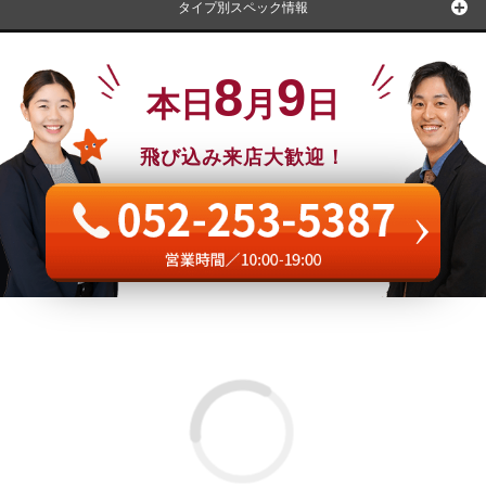
タイプ別スペック情報
8
9
本日
月
日
飛び込み来店大歓迎！