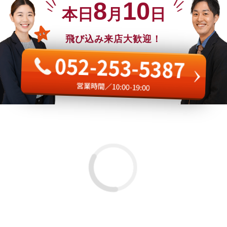
8
10
本日
月
日
飛び込み来店大歓迎！