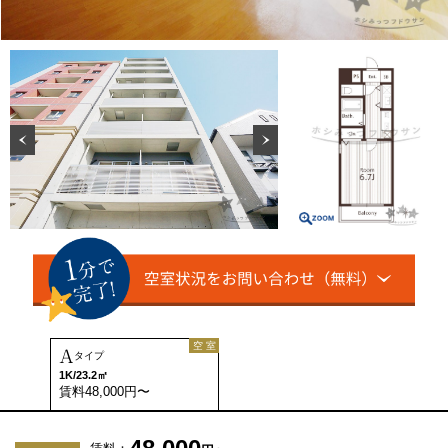
空 室
A
タイプ
1K/23.2㎡
賃料48,000円〜