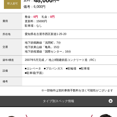
48,000
賃料：
円〜
即入居可
備考：6,000円
敷金：
0円
礼金：
0円
費用
更新料：15000円
駐車場：なし
愛知県名古屋市西区新道1-25-20
所在地
地下鉄鶴舞線「浅間町」7分
交通
地下鉄東山線「亀島」15分
地下鉄桜通線「国際センター」16分
2007年5月完成 ／ 地上8階建鉄筋コンクリート造（RC）
築年/構造
■エレベータ
■プロパンガス
■駐輪場
■駐車場
設備
■駐車場(平面）
備考
※一部物件は契約事務手数料を頂く可能性がございます
タイプ別スペック情報