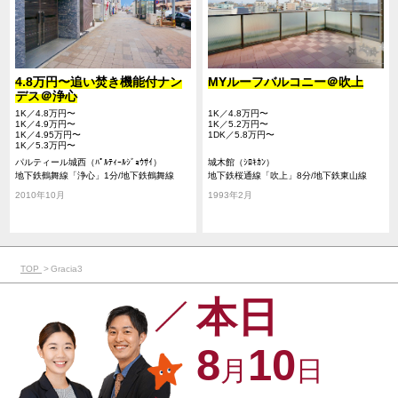
4.8万円〜追い焚き機能付ナン
MYルーフバルコニー＠吹上
デス＠浄心
1K／4.8万円〜
1K／4.8万円〜
1K／4.9万円〜
1K／5.2万円〜
1K／4.95万円〜
1DK／5.8万円〜
1K／5.3万円〜
パルティール城西（ﾊﾟﾙﾃｨｰﾙｼﾞｮｳｻｲ）
城木館（ｼﾛｷｶﾝ）
地下鉄鶴舞線「浄心」1分/地下鉄鶴舞線
地下鉄桜通線「吹上」8分/地下鉄東山線
「浅間町」13分/地下鉄名城線「名城公園」
「池下」11分/地下鉄東山線「今池」16分
2010年10月
1993年2月
21分
TOP
Gracia3
本日
8
10
月
日