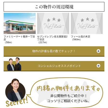
この物件の周辺環境
ファミリーマート菊井一丁目
セブンイレブン名古屋新道2
フィール花の木店
店
丁目店
（593m）
（58m）
（217m）
物件の評価を星の数でチェック！
コンシェルジュオススメポイント