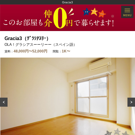
Gracia3
Gracia3（ｸﾞﾗｼｱｽﾘｰ）
OLA！グラシアスーーリーー（スペイン語）
48,000円〜52,000円
1K〜
賃料：
間取：