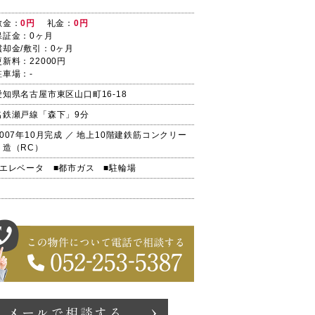
敷金：
0円
礼金：
0円
保証金：0ヶ月
償却金/敷引：0ヶ月
更新料：22000円
駐車場：-
愛知県名古屋市東区山口町16-18
名鉄瀬戸線「森下」9分
2007年10月完成 ／ 地上10階建鉄筋コンクリー
ト造（RC）
■エレベータ
■都市ガス
■駐輪場
メールで相談する