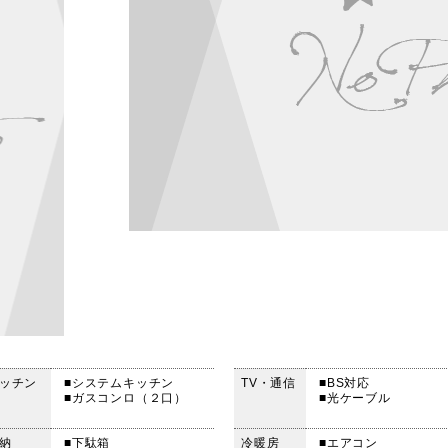
ッチン
■システムキッチン
TV・通信
■BS対応
■ガスコンロ（２口）
■光ケーブル
納
■下駄箱
冷暖房
■エアコン