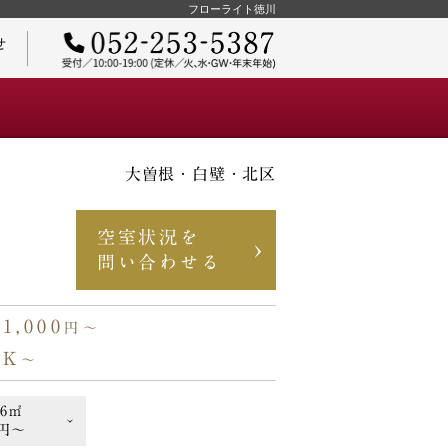
フローライト徳川
せ
大曽根・白壁・北区
ご契約までの流れ
空室状況を
問い合わせる
51,000
円〜
物件オーナーさまへ
1K
〜
.6㎡
0円〜