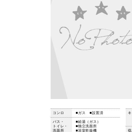
コンロ
■ガス
■設置済
キ
バス・
■給湯（ガス）
トイレ・
■独立洗面所
洗面所
■浴室乾燥機
収