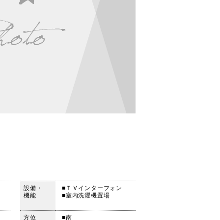
設備・
■ＴＶインターフォン
機能
■室内洗濯機置場
方位
■南