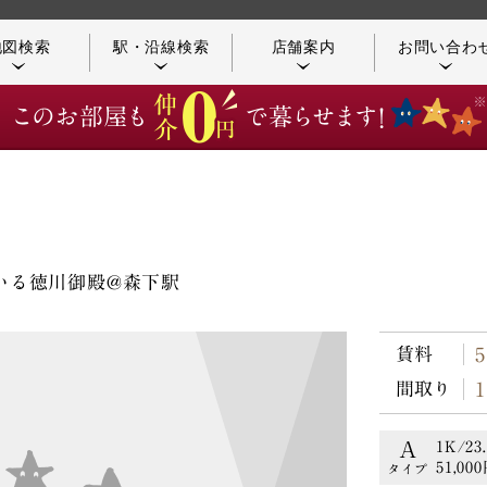
地図検索
駅・沿線検索
店舗案内
お問い合わ
店舗／アクセス案内
つながる不動産
いる徳川御殿@森下駅
賃料
お客様の声
コンシェルジュ紹介
間取り
A
1K/23
51,00
タイプ