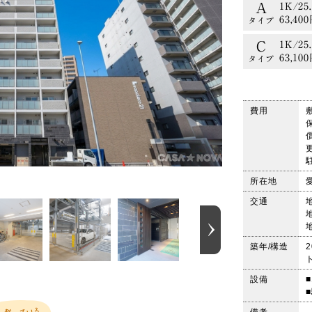
A
1K/25
63,40
タイプ
C
1K/25
63,10
タイプ
E
1K/25
61,20
タイプ
費用
A
1K/25
63,40
タイプ
C
1K/25
63,10
タイプ
所在地
交通
築年/構造
設備