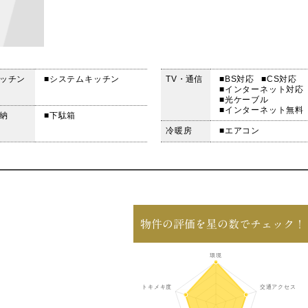
ッチン
■システムキッチン
TV・通信
■BS対応
■CS対応
■インターネット対応
■光ケーブル
■インターネット無料
納
■下駄箱
冷暖房
■エアコン
物件の評価を星の数でチェック！