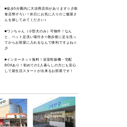
■徒歩5分圏内に大須商店街があります☆彡飲
食店勢ぞろい！休日にお気に入りのご飯屋さ
んを探してみてください♪
■ワンちゃん（小型犬のみ）可物件！なん
と、ペット足洗い場付き✩散歩後に足を洗っ
てからお部屋に入れるなんて便利ですよね☆
彡
■インターネット無料！浴室乾燥機・宅配
BOXあり！初めての1人暮らしの方にも安心
して新生活スタートが出来るお部屋です！