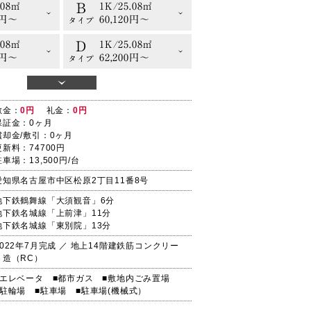
B
.08㎡
1K/25.08㎡
0円〜
60,120円〜
タイプ
D
.08㎡
1K/25.08㎡
0円〜
62,200円〜
タイプ
F
.08㎡
1K/25.08㎡
0円〜
59,760円〜
タイプ
敷金：
0円
礼金：
0円
B
.08㎡
1K/25.08㎡
保証金：0ヶ月
0円〜
60,120円〜
償却金/敷引：0ヶ月
タイプ
更新料：74700円
D
.08㎡
1K/25.08㎡
駐車場：13,500円/台
0円〜
62,200円〜
タイプ
愛知県名古屋市中区松原2丁目11番8号
地下鉄鶴舞線「大須観音」6分
地下鉄名城線「上前津」11分
地下鉄名城線「東別院」13分
2022年7月完成 ／ 地上14階建鉄筋コンクリー
ト造（RC）
■エレベータ
■都市ガス
■敷地内ごみ置場
■駐輪場
■駐車場
■駐車場(機械式）