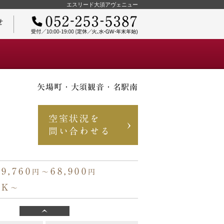
エスリード大須アヴェニュー
せ
矢場町・大須観音・名駅南
ご契約までの流れ
空室状況を
問い合わせる
物件オーナーさまへ
59,760
68,900
円〜
円
D
.08㎡
1K/25.08㎡
0円〜
62,200円〜
タイプ
1K
〜
F
.08㎡
1K/25.08㎡
0円〜
59,760円〜
タイプ