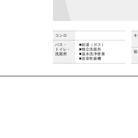
コンロ
キ
バス・
■給湯（ガス）
トイレ・
■独立洗面所
収
洗面所
■温水洗浄便座
■浴室乾燥機