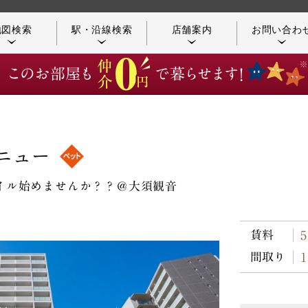
地図検索
駅・沿線検索
店舗案内
お問い合わ
店舗／アクセス案内
つながる不動産
ニュー
イル始めませんか？？＠大須観音
お客様の声
コンシェルジュ紹介
賃料
C
1K/25
63,10
タイプ
間取り
E
1K/25
61,20
タイプ