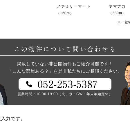
ファミリーマート
ヤマナカ
（160m）
（280m）
※一部
この物件について問い合わせる
掲載していない非公開物件もご紹介可能です！
「こんな部屋ある？」を是非私たちにご相談ください。
052-253-5387
営業時間／10:00-19:00（火、水・GW・年末年始定休）
須入力です。