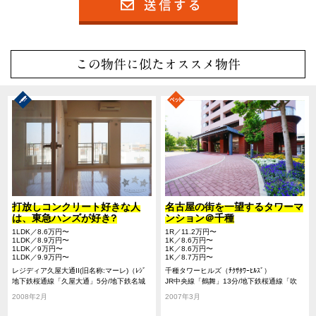
この物件に似たオススメ物件
打放しコンクリート好きな人
名古屋の街を一望するタワーマ
は、東急ハンズが好き?
ンション＠千種
1LDK／8.6万円〜
1R／11.2万円〜
1LDK／8.9万円〜
1K／8.6万円〜
1LDK／9万円〜
1K／8.6万円〜
1LDK／9.9万円〜
1K／8.7万円〜
レジディア久屋大通II(旧名称:マーレ)（ﾚｼﾞ
千種タワーヒルズ（ﾁｸｻﾀﾜｰﾋﾙｽﾞ）
ﾃﾞｨｱﾋｻﾔｵｵﾄﾞｵﾘﾂｰ）
地下鉄桜通線「久屋大通」5分/地下鉄名城
JR中央線「鶴舞」13分/地下鉄桜通線「吹
線「久屋大通」5分/地下鉄名城線「名古屋
上」12分/地下鉄東山線「新栄町」17分
2008年2月
2007年3月
城」7分