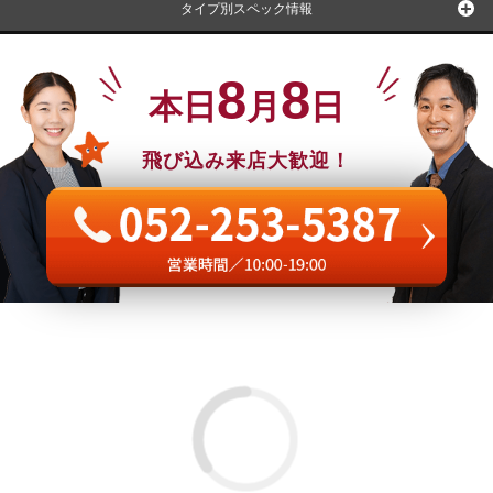
タイプ別スペック情報
8
8
本日
月
日
飛び込み来店大歓迎！