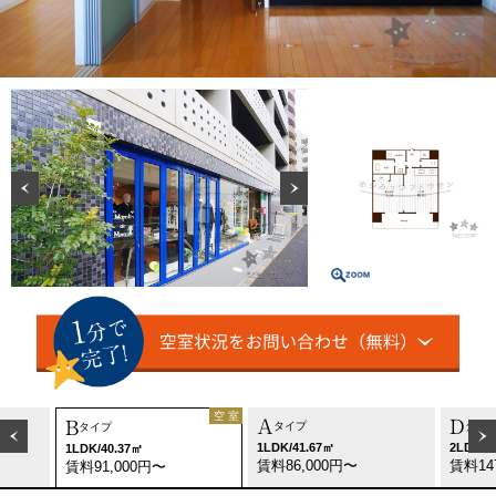
空 室
A
D
B
タイプ
タイ
タイプ
1LDK/41.67㎡
2LDK/7
1LDK/40.37㎡
賃料86,000円〜
賃料14
賃料91,000円〜