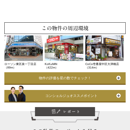
この物件の周辺環境
ローソン東区泉一丁目店
KoKuMiN
CoCo壱番屋中区大津橋店
（89m）
（422m）
（314m）
物件の評価を星の数でチェック！
コンシェルジュオススメポイント