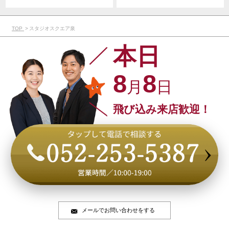
TOP
スタジオスクエア泉
本日
8
8
月
日
飛び込み来店歓迎！
メールでお問い合わせをする