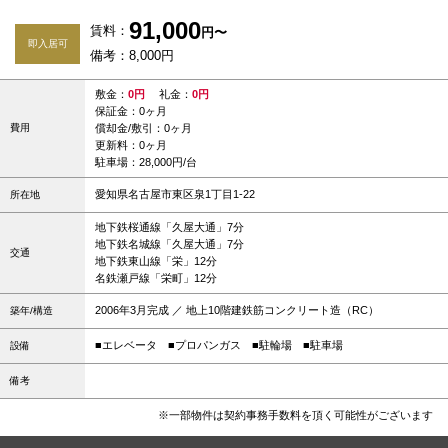
91,000
賃料：
円〜
即入居可
備考：8,000円
敷金：
0円
礼金：
0円
保証金：0ヶ月
費用
償却金/敷引：0ヶ月
更新料：0ヶ月
駐車場：28,000円/台
愛知県名古屋市東区泉1丁目1-22
所在地
地下鉄桜通線「久屋大通」7分
地下鉄名城線「久屋大通」7分
交通
地下鉄東山線「栄」12分
名鉄瀬戸線「栄町」12分
2006年3月完成 ／ 地上10階建鉄筋コンクリート造（RC）
築年/構造
■エレベータ
■プロパンガス
■駐輪場
■駐車場
設備
備考
※一部物件は契約事務手数料を頂く可能性がございます