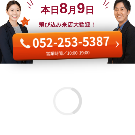
8
9
本日
月
日
飛び込み来店大歓迎！