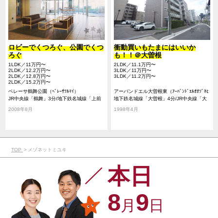
ロビーでくつろぐ、公園でくつ
衝動買いもたまにはいいか
ろぐ
も！！＠大曽根
1LDK／11万円〜
2LDK／11.1万円〜
2LDK／12.2万円〜
3LDK／11万円〜
2LDK／12.8万円〜
3LDK／11.2万円〜
2LDK／15.2万円〜
ベレーサ鶴舞公園（ﾍﾞﾚｰｻﾂﾙﾏｲ）
アーバンドエル大曽根東（ｱｰﾊﾞﾝﾄﾞｴﾙｵｵｿﾞﾈﾋ
JR中央線「鶴舞」3分/地下鉄名城線「上前
ｶﾞｼ）
地下鉄名城線「大曽根」4分/JR中央線「大
津」10分/地下鉄名城線「東別院」16分/地
曽根」4分/名鉄瀬戸線「大曽根」4分
2008年8月
1998年4月
下鉄鶴舞線「鶴舞」3分
TOP
メゾネットミユキ
本日
8
9
月
日