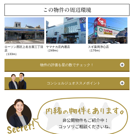
この物件の周辺環境
ローソン西区上名古屋三丁目
ヤマナカ庄内通店
スギ薬局浄心店
店
（249m）
（176m）
（133m）
物件の評価を星の数でチェック！
コンシェルジュオススメポイント