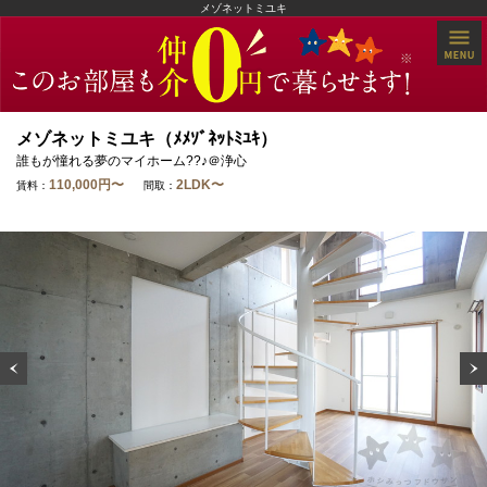
メゾネットミユキ
メゾネットミユキ（ﾒﾒｿﾞﾈｯﾄﾐﾕｷ）
誰もが憧れる夢のマイホーム??♪＠浄心
110,000円〜
2LDK〜
賃料：
間取：