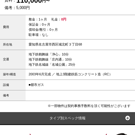
110,000
賃料：
円〜
備考：5,000円
敷金：1ヶ月 礼金：
0円
保証金：0ヶ月
費用
償却金/敷引：0ヶ月
駐車場：なし
愛知県名古屋市西区城北町３丁目68
所在地
地下鉄鶴舞線「浄心」10分
交通
地下鉄鶴舞線「庄内通」10分
地下鉄名城線「名城公園」25分
2003年6月完成 ／ 地上3階建鉄筋コンクリート造（RC）
築年/構造
■都市ガス
設備
備考
※一部物件は契約事務手数料を頂く可能性がございます
タイプ別スペック情報