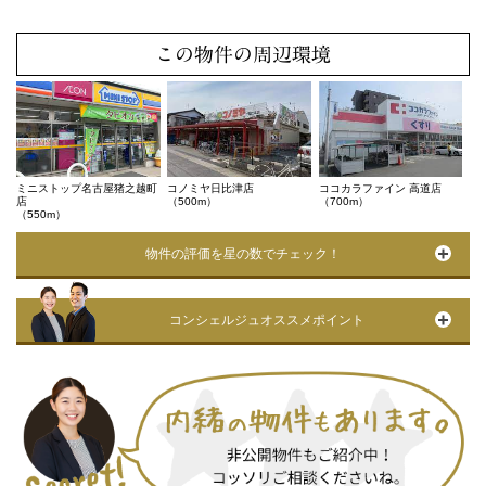
この物件の周辺環境
ミニストップ名古屋猪之越町
コノミヤ日比津店
ココカラファイン 高道店
店
（500m）
（700m）
（550m）
物件の評価を星の数でチェック！
コンシェルジュオススメポイント