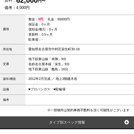
62,000
賃料：
円〜
備考：4,000円
敷金：
0円
礼金：65000円
保証金：0ヶ月
費用
償却金/敷引：0ヶ月
更新料：0.5ヶ月
駐車場：-
愛知県名古屋市中村区栄生町30-18
所在地
地下鉄東山線「本陣」9分
交通
名鉄名古屋本線「栄生」9分
地下鉄東山線「亀島」16分
2012年2月完成 ／ 地上3階建木造
築年/構造
■プロパンガス
■駐輪場
設備
備考
※一部物件は契約事務手数料を頂く可能性がございます
タイプ別スペック情報