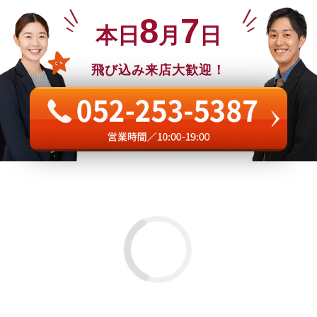
8
7
本日
月
日
飛び込み来店大歓迎！