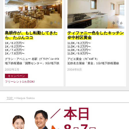
島耕作が、もし転勤してきた
ティファニー色をしたキッチン
ら、たぶんココ
＠中村区黄金
1K／6.2万円〜
1LDK／6.2万円〜
1K／6.2万円〜
1LDK／6.2万円〜
1K／7.4万円〜
1LDK／6.2万円〜
1K／7.8万円〜
1LDK／6.9万円〜
グラン・アベニュー 名駅（ｸﾞﾗﾝｱﾍﾞﾆｭｰﾒｲｴ
アピエ黄金（ｱﾋﾟｴｺｶﾞﾈ）
ｷ）
地下鉄桜通線「国際センター」3分/地下鉄
近鉄名古屋線「黄金」1分/地下鉄桜通線
東山線「名古屋」10分/JR中央線「名古屋」
「太閤通」17分/近鉄名古屋線「烏森」9分
2002年2月
2004年8月
12分/名鉄名古屋本線「名鉄名古屋」11分/
キャンペーン
近鉄名古屋線「名古屋」12分
フリーレント1カ月OK!
TOP
Haqua Sakou
本日