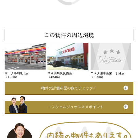
この物件の周辺環境
サークルK白川店
スギ薬局伏見西店
コメダ珈琲店栄一丁目店
（122m）
（453m）
（329m）
物件の評価を星の数でチェック！
コンシェルジュオススメポイント