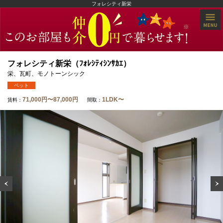
フォレシティ新栄
フォレシティ新栄（ﾌｫﾚｼﾃｨｼﾝｻｶｴ）
栄、瓦町、モノトーンシック
ペット
71,000円〜87,000円
1LDK〜
賃料：
間取：