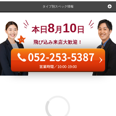
タイプ別スペック情報
8
10
本日
月
日
飛び込み来店大歓迎！