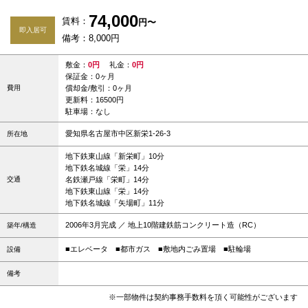
74,000
賃料：
円〜
即入居可
備考：8,000円
敷金：
0円
礼金：
0円
保証金：0ヶ月
費用
償却金/敷引：0ヶ月
更新料：16500円
駐車場：なし
愛知県名古屋市中区新栄1-26-3
所在地
地下鉄東山線「新栄町」10分
地下鉄名城線「栄」14分
交通
名鉄瀬戸線「栄町」14分
地下鉄東山線「栄」14分
地下鉄名城線「矢場町」11分
2006年3月完成 ／ 地上10階建鉄筋コンクリート造（RC）
築年/構造
■エレベータ
■都市ガス
■敷地内ごみ置場
■駐輪場
設備
備考
※一部物件は契約事務手数料を頂く可能性がございます