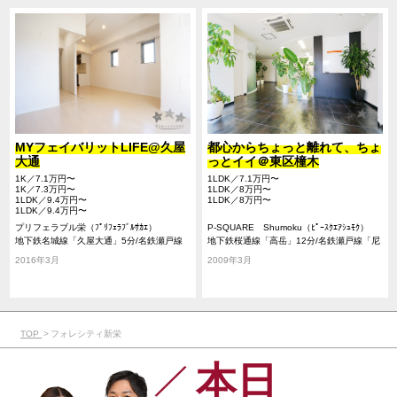
MYフェイバリットLIFE@久屋
都心からちょっと離れて、ちょ
大通
っとイイ＠東区橦木
1K／7.1万円〜
1LDK／7.1万円〜
1K／7.3万円〜
1LDK／8万円〜
1LDK／9.4万円〜
1LDK／8万円〜
1LDK／9.4万円〜
プリフェラブル栄（ﾌﾟﾘﾌｪﾗﾌﾞﾙｻｶｴ）
P-SQUARE Shumoku（ﾋﾟｰｽｸｴｱｼｭﾓｸ）
地下鉄名城線「久屋大通」5分/名鉄瀬戸線
地下鉄桜通線「高岳」12分/名鉄瀬戸線「尼
「栄町」7分/地下鉄名城線「栄」7分/地下鉄
ヶ坂」13分/名鉄瀬戸線「清水」17分
2016年3月
2009年3月
桜通線「久屋大通」7分
TOP
フォレシティ新栄
本日