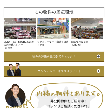
この物件の周辺環境
MEIDI－YA STORE名古屋
ファミリーマート南武平町店
amanoパルコ店
栄大津通ストアー
（44m）
（253m）
（346m）
物件の評価を星の数でチェック！
コンシェルジュオススメポイント