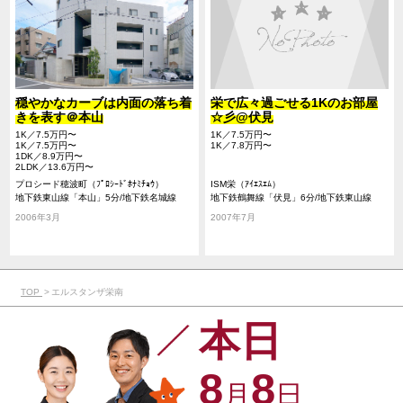
穏やかなカーブは内面の落ち着
栄で広々過ごせる1Kのお部屋
きを表す＠本山
☆彡@伏見
1K／7.5万円〜
1K／7.5万円〜
1K／7.5万円〜
1K／7.8万円〜
1DK／8.9万円〜
2LDK／13.6万円〜
プロシード穂波町（ﾌﾟﾛｼｰﾄﾞﾎﾅﾐﾁｮｳ）
ISM栄（ｱｲｴｽｴﾑ）
地下鉄東山線「本山」5分/地下鉄名城線
地下鉄鶴舞線「伏見」6分/地下鉄東山線
「本山」5分/地下鉄東山線「覚王山」10分
「伏見」6分/地下鉄鶴舞線「大須観音」10
2006年3月
2007年7月
分
TOP
エルスタンザ栄南
本日
8
8
月
日