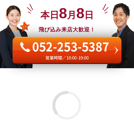
8
8
本日
月
日
飛び込み来店大歓迎！