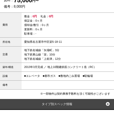
75,000
賃料：
円〜
備考：8,000円
敷金：
0円
礼金：
0円
保証金：0ヶ月
費用
償却金/敷引：0ヶ月
更新料：0ヶ月
駐車場：-
愛知県名古屋市中区栄5-18-11
所在地
地下鉄名城線「矢場町」3分
交通
地下鉄東山線「栄」10分
地下鉄名城線「上前津」12分
2013年3月完成 ／ 地上10階建鉄筋コンクリート造（RC）
築年/構造
■エレベータ
■都市ガス
■敷地内ごみ置場
■駐輪場
設備
備考
※一部物件は契約事務手数料を頂く可能性がございます
タイプ別スペック情報