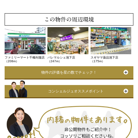
この物件の周辺環境
ファミリーマート千種向陽店
パレマルシェ池下店
スギヤマ薬品池下店
（208m）
（247m）
（175m）
物件の評価を星の数でチェック！
コンシェルジュオススメポイント