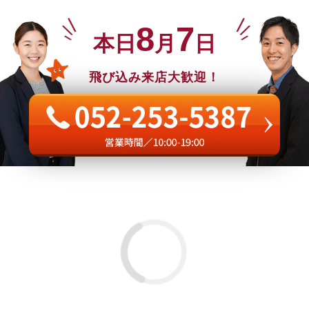
8
7
本日
月
日
飛び込み来店大歓迎！