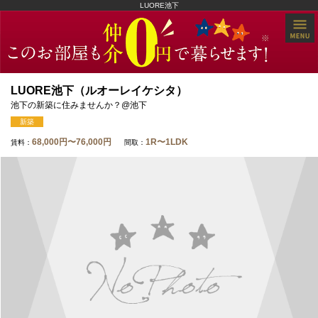
LUORE池下
LUORE池下（ルオーレイケシタ）
池下の新築に住みませんか？@池下
新築
68,000円〜76,000円
1R〜1LDK
賃料：
間取：