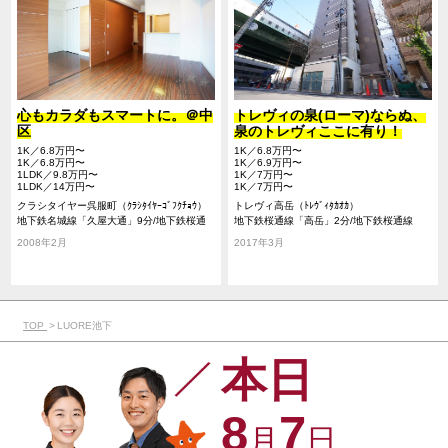
心もカラダもスマートに。＠中
トレヴィの泉(ローマ)ならぬ、
区
泉のトレヴィここに有り！
1K／6.8万円〜
1K／6.8万円〜
1K／6.8万円〜
1K／6.9万円〜
1LDK／9.8万円〜
1K／7万円〜
1LDK／14万円〜
1K／7万円〜
クラシタイヤー呉服町（ｸﾗｼﾀｲﾔｰｺﾞﾌｸﾁｮｳ）
トレヴィ高岳（ﾄﾚｳﾞｨﾀｶｵｶ）
地下鉄名城線「久屋大通」9分/地下鉄桜通
地下鉄桜通線「高岳」2分/地下鉄桜通線
線「久屋大通」9分/地下鉄桜通線「丸の
「久屋大通」8分/名鉄瀬戸線「栄町」12分
2008年2月
2017年3月
内」11分
TOP
LUORE池下
本日
8
7
月
日