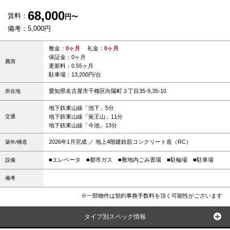
68,000
賃料：
円〜
備考：5,000円
敷金：
0ヶ月
礼金：
0ヶ月
保証金：0ヶ月
費用
更新料：0.55ヶ月
駐車場：13,200円/台
愛知県名古屋市千種区向陽町３丁目35-9,35-10
所在地
地下鉄東山線「池下」5分
交通
地下鉄東山線「覚王山」11分
地下鉄東山線「今池」13分
2026年1月完成 ／ 地上4階建鉄筋コンクリート造（RC）
築年/構造
■エレベータ
■都市ガス
■敷地内ごみ置場
■駐輪場
■駐車場
設備
備考
※一部物件は契約事務手数料を頂く可能性がございます
タイプ別スペック情報