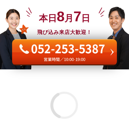
8
7
本日
月
日
飛び込み来店大歓迎！