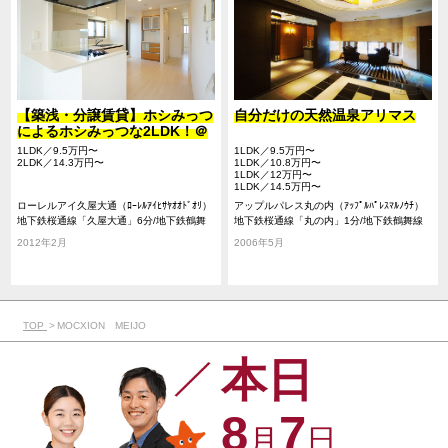
【築浅・分譲賃貸】ホシみっつ
自分だけの天然温泉アリマス
によるホシみっつな2LDK！＠
中区
1LDK／9.5万円〜
1LDK／9.5万円〜
2LDK／14.3万円〜
1LDK／10.8万円〜
1LDK／12万円〜
1LDK／14.5万円〜
ローレルアイ久屋大通（ﾛｰﾚﾙｱｲﾋｻﾔｵｵﾄﾞｵﾘ）
アップルパレス丸の内（ｱｯﾌﾟﾙﾊﾟﾚｽﾏﾙﾉｳﾁ）
地下鉄桜通線「久屋大通」6分/地下鉄鶴舞
地下鉄桜通線「丸の内」1分/地下鉄鶴舞線
線「丸の内」9分/地下鉄東山線「栄」12分
「丸の内」1分/地下鉄東山線「伏見」10分
2012年2月
2006年5月
TOP
MOCXION MEIJO
本日
8
7
月
日