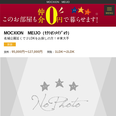
MOCXION MEIJO
MOCXION MEIJO（ﾓｸｼｵﾝﾒｲｼﾞｮｳ）
名城公園近くで２LDKをお探しの方！＠東大手
新築
95,000円〜127,000円
1LDK〜2LDK
賃料：
間取：