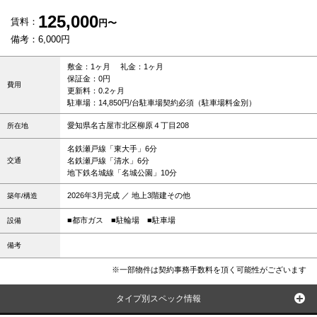
125,000
賃料：
円〜
備考：6,000円
敷金：1ヶ月 礼金：1ヶ月
保証金：0円
費用
更新料：0.2ヶ月
駐車場：14,850円/台駐車場契約必須（駐車場料金別）
愛知県名古屋市北区柳原４丁目208
所在地
名鉄瀬戸線「東大手」6分
交通
名鉄瀬戸線「清水」6分
地下鉄名城線「名城公園」10分
2026年3月完成 ／ 地上3階建その他
築年/構造
■都市ガス
■駐輪場
■駐車場
設備
備考
※一部物件は契約事務手数料を頂く可能性がございます
タイプ別スペック情報