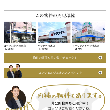
この物件の周辺環境
ローソン北区柳原店
ヤマナカ清水店
ドラッグスギヤマ清水店
（198m）
（779m）
（257m）
物件の評価を星の数でチェック！
コンシェルジュオススメポイント