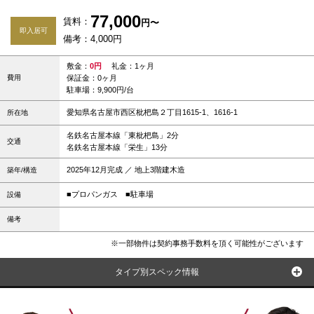
77,000
賃料：
円〜
即入居可
備考：4,000円
敷金：
0円
礼金：1ヶ月
費用
保証金：0ヶ月
駐車場：9,900円/台
愛知県名古屋市西区枇杷島２丁目1615-1、1616-1
所在地
名鉄名古屋本線「東枇杷島」2分
交通
名鉄名古屋本線「栄生」13分
2025年12月完成 ／ 地上3階建木造
築年/構造
■プロパンガス
■駐車場
設備
備考
※一部物件は契約事務手数料を頂く可能性がございます
タイプ別スペック情報