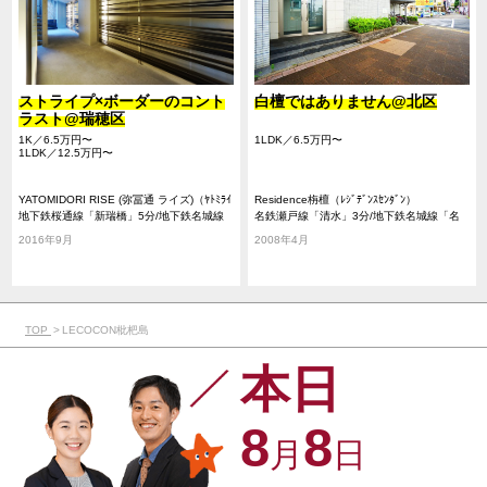
ストライプ×ボーダーのコント
白檀ではありません@北区
ラスト@瑞穂区
1K／6.5万円〜
1LDK／6.5万円〜
1LDK／12.5万円〜
YATOMIDORI RISE (弥冨通 ライズ)（ﾔﾄﾐﾗｲ
Residence栴檀（ﾚｼﾞﾃﾞﾝｽｾﾝﾀﾞﾝ）
ｽﾞﾄﾞｵﾘ ﾗｲｽﾞ）
地下鉄桜通線「新瑞橋」5分/地下鉄名城線
名鉄瀬戸線「清水」3分/地下鉄名城線「名
「新瑞橋」5分/地下鉄名城線「瑞穂運動場
城公園」13分/地下鉄桜通線「高岳」21分
2016年9月
2008年4月
東」13分
TOP
LECOCON枇杷島
本日
8
8
月
日