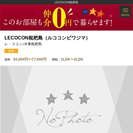
LECOCON枇杷島
LECOCON枇杷島（ルココンビワジマ）
レ・ココン♪＠東枇杷島
新築
65,000円〜77,000円
1LDK〜2LDK
賃料：
間取：