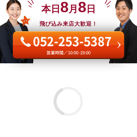
8
8
本日
月
日
飛び込み来店大歓迎！