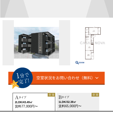
空 室
空 室
B
A
タイプ
タイプ
1LDK/32.38㎡
2LDK/43.49㎡
賃料65,000円〜
賃料77,000円〜