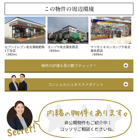
この物件の周辺環境
セブンイレブン名古屋枇杷島
ヨシヅヤ名古屋名西店
マツモトキヨシヨシヅヤ名古
1丁目店
（833m）
屋名西店
（382m）
（849m）
物件の評価を星の数でチェック！
コンシェルジュオススメポイント