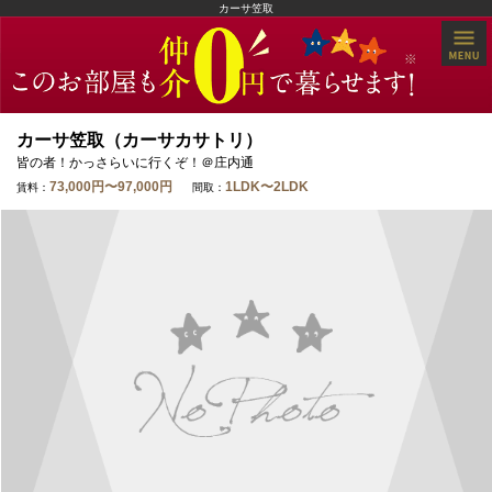
カーサ笠取
カーサ笠取（カーサカサトリ）
皆の者！かっさらいに行くぞ！＠庄内通
73,000円〜97,000円
1LDK〜2LDK
賃料：
間取：