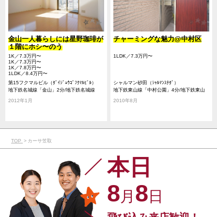
金山一人暮らしには星野珈琲が
チャーミングな魅力@中村区
１階にホシ〜のう
1K／7.3万円〜
1LDK／7.3万円〜
1K／7.3万円〜
1K／7.8万円〜
1LDK／8.4万円〜
第15フクマルビル（ﾀﾞｲｼﾞｭｳｺﾞﾌｸﾏﾙﾋﾞﾙ）
シャルマン砂田（ｼｬﾙﾏﾝｽﾅﾀﾞ）
地下鉄名城線「金山」2分/地下鉄名城線
地下鉄東山線「中村公園」4分/地下鉄東山
「西高蔵」11分/JR東海道本線「尾頭橋」
線「岩塚」13分/地下鉄桜通線「太閤通」24
2012年1月
2010年8月
12分
分
TOP
カーサ笠取
本日
8
8
月
日