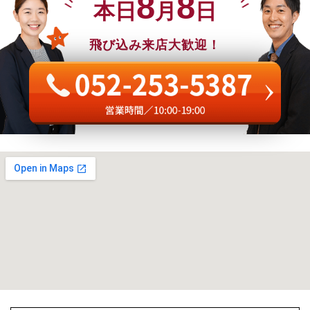
8
8
本日
月
日
飛び込み来店大歓迎！