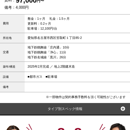
97,000
賃料：
円〜
備考：4,000円
敷金：1ヶ月 礼金：1.5ヶ月
費用
更新料：0.2ヶ月
駐車場：12,100円/台
愛知県名古屋市西区笠取町１丁目85-2
所在地
地下鉄鶴舞線「庄内通」10分
交通
地下鉄鶴舞線「浄心」11分
地下鉄名城線「黒川」26分
2025年2月完成 ／ 地上2階建木造
築年/構造
■都市ガス
■駐車場
設備
備考
※一部物件は契約事務手数料を頂く可能性がございます
タイプ別スペック情報