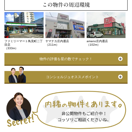
この物件の周辺環境
ファミリーマート鳥見町二丁
ヤマナカ庄内通店
amano庄内通店
目店
（211m）
（102m）
（333m）
物件の評価を星の数でチェック！
コンシェルジュオススメポイント