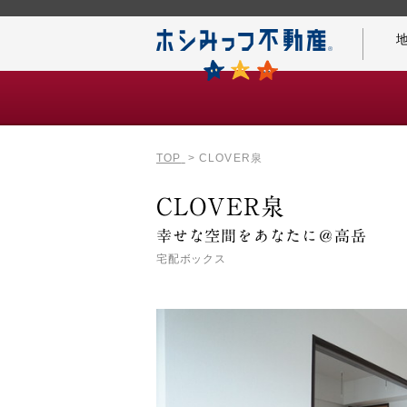
TOP
CLOVER泉
仲介手数料0円の秘密
CLOVER泉
幸せな空間をあなたに＠高岳
宅配ボックス
名古屋案内