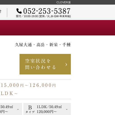
CLOVER泉
せ
久屋大通・高岳・新栄・千種
ご契約までの流れ
空室状況を
問い合わせる
115,000
126,000
円〜
円
物件オーナーさまへ
1LDK
〜
B
50.49㎡
1LDK/50.49㎡
00円〜
120,000円〜
タイプ