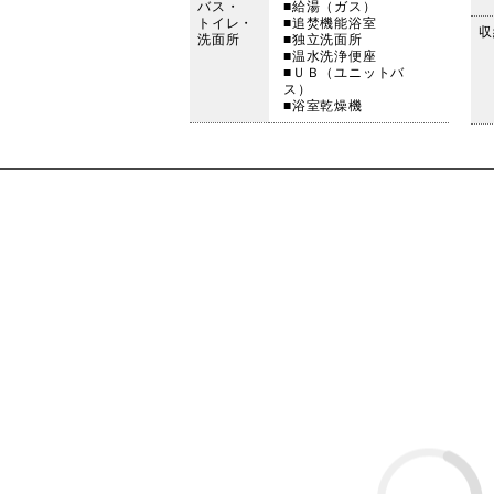
バス・
■給湯（ガス）
トイレ・
■追焚機能浴室
収
洗面所
■独立洗面所
■温水洗浄便座
■ＵＢ（ユニットバ
ス）
■浴室乾燥機