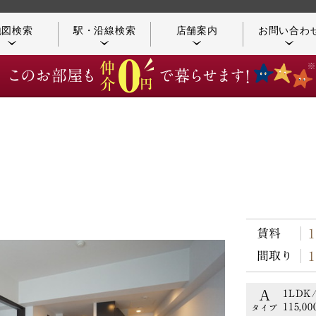
地図検索
駅・沿線検索
店舗案内
お問い合わ
店舗／アクセス案内
つながる不動産
賃料
お客様の声
コンシェルジュ紹介
間取り
A
1LDK/
115,0
タイプ