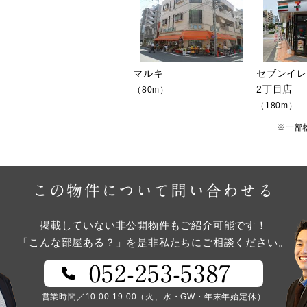
マルキ
セブンイ
2丁目店
（80m）
（180m）
※一部
この物件について問い合わせる
掲載していない非公開物件もご紹介可能です！
「こんな部屋ある？」を是非私たちにご相談ください。
052-253-5387
営業時間／10:00-19:00（火、水・GW・年末年始定休）