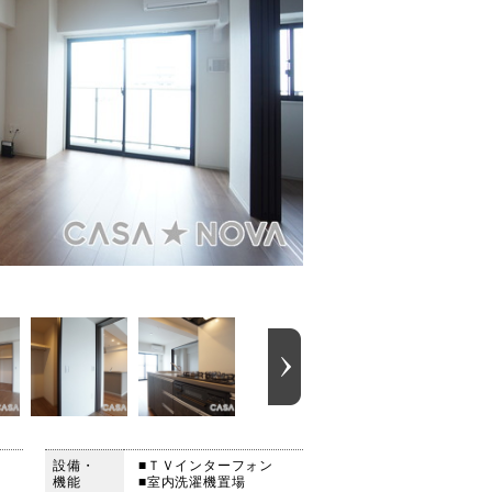
設備・
■ＴＶインターフォン
機能
■室内洗濯機置場