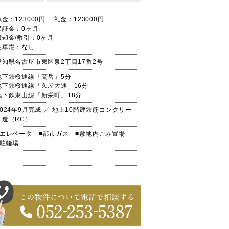
敷金：123000円 礼金：123000円
保証金：0ヶ月
償却金/敷引：0ヶ月
駐車場：なし
愛知県名古屋市東区泉2丁目17番2号
地下鉄桜通線「高岳」5分
地下鉄桜通線「久屋大通」16分
地下鉄東山線「新栄町」18分
2024年9月完成 ／ 地上10階建鉄筋コンクリー
ト造（RC）
■エレベータ
■都市ガス
■敷地内ごみ置場
■駐輪場