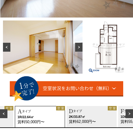
空 室
空 室
空 室
D
F
A
タイプ
タイプ
タイプ
2K/33.87㎡
1DK/24
1R/22.64㎡
賃料62,000円〜
賃料55
賃料50,000円〜