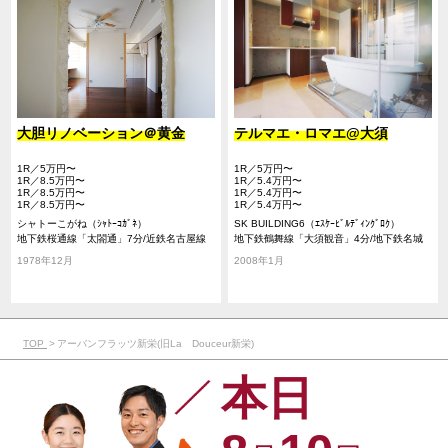
大胆リノベーション＠黄金
テルマエ・ロマエ@大須
1R／5万円〜
1R／5万円〜
1R／8.5万円〜
1R／5.4万円〜
1R／8.5万円〜
1R／5.4万円〜
1R／8.5万円〜
1R／5.4万円〜
シャトーこがね（ｼｬﾄｰｺｶﾞﾈ）
SK BUILDING6（ｴｽｹｰﾋﾞﾙﾃﾞｨﾝｸﾞﾛｸ）
地下鉄桜通線「太閤通」7分/近鉄名古屋線
地下鉄鶴舞線「大須観音」4分/地下鉄名城
「黄金」8分/あおなみ線「ささしまライ
線「上前津」11分/名鉄名古屋本線「山王」
1978年12月
2008年1月
ブ」14分
18分
TOP
アーバンフラッツ新栄(旧La Douceur新栄)
本日