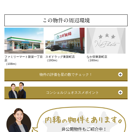
この物件の周辺環境
ファミリーマート新栄一丁目
スギドラッグ東新町店
なか卯東新町店
店
（193m）
（160m）
（108m）
物件の評価を星の数でチェック！
コンシェルジュオススメポイント