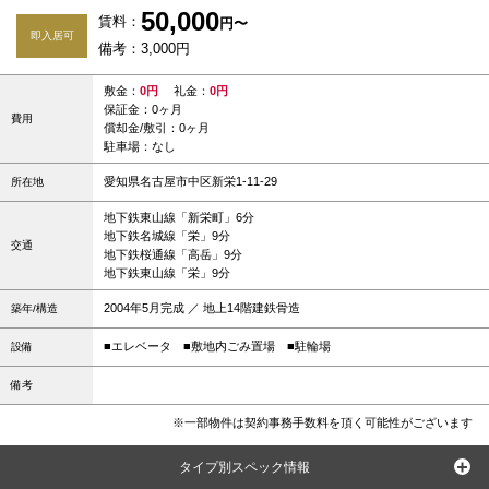
50,000
賃料：
円〜
即入居可
備考：3,000円
敷金：
0円
礼金：
0円
保証金：0ヶ月
費用
償却金/敷引：0ヶ月
駐車場：なし
愛知県名古屋市中区新栄1-11-29
所在地
地下鉄東山線「新栄町」6分
地下鉄名城線「栄」9分
交通
地下鉄桜通線「高岳」9分
地下鉄東山線「栄」9分
2004年5月完成 ／ 地上14階建鉄骨造
築年/構造
■エレベータ
■敷地内ごみ置場
■駐輪場
設備
備考
※一部物件は契約事務手数料を頂く可能性がございます
タイプ別スペック情報