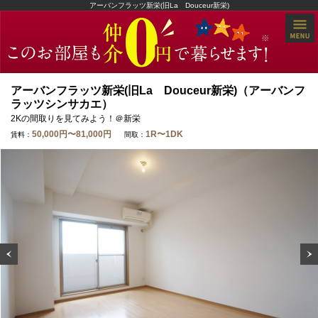
アーバンフラッツ新栄(旧La Douceur新栄)
アーバンフラッツ新栄(旧La Douceur新栄)（アーバンフ
ラッツシンサカエ）
2Kの間取りを見てみよう！＠新栄
50,000円〜81,000円
1R〜1DK
賃料：
間取：