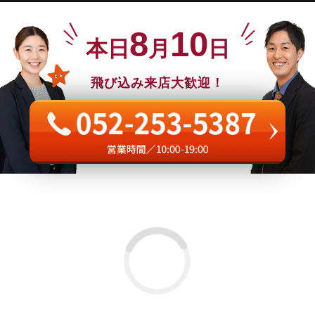
8
10
本日
月
日
飛び込み来店大歓迎！