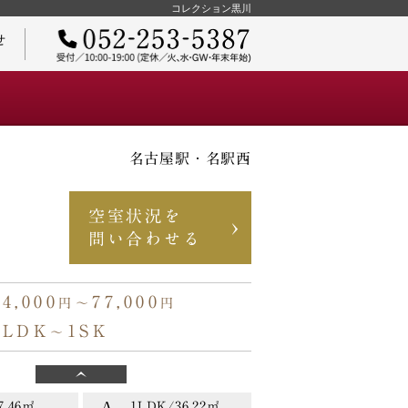
コレクション黒川
せ
名古屋駅・名駅西
ご契約までの流れ
空室状況を
問い合わせる
74,000
77,000
円〜
円
A3
36.22㎡
1LDK/36.22㎡
物件オーナーさまへ
0円〜
77,000円〜
タイプ
1LDK
1SK
〜
B2
37.46㎡
1LDK/37.46㎡
0円〜
77,000円〜
タイプ
7.46㎡
1LDK/36.22㎡