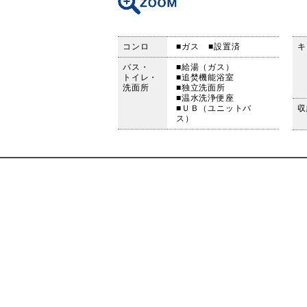
コンロ
■ガス
■設置済
キ
バス・
■給湯（ガス）
トイレ・
■追焚機能浴室
洗面所
■独立洗面所
■温水洗浄便座
■ＵＢ（ユニットバ
収
ス）