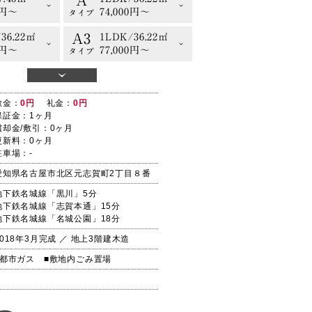
A
0円〜
74,000円〜
タイプ
A3
36.22㎡
1LDK/36.22㎡
0円〜
77,000円〜
タイプ
B2
37.46㎡
1LDK/37.46㎡
0円〜
77,000円〜
タイプ
敷金：
0円
礼金：
0円
A
7.46㎡
1LDK/36.22㎡
保証金：1ヶ月
0円〜
74,000円〜
償却金/敷引：0ヶ月
タイプ
更新料：0ヶ月
A3
36.22㎡
1LDK/36.22㎡
駐車場：-
0円〜
77,000円〜
タイプ
愛知県名古屋市北区元志賀町2丁目８番
地下鉄名城線「黒川」5分
地下鉄名城線「志賀本通」15分
地下鉄名城線「名城公園」18分
2018年3月完成 ／ 地上3階建木造
■都市ガス
■敷地内ごみ置場