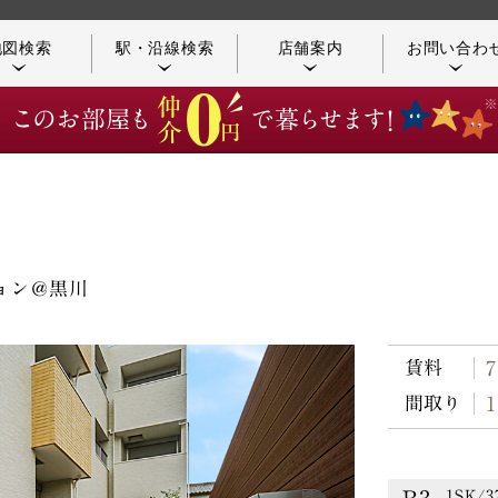
地図検索
駅・沿線検索
店舗案内
お問い合わ
店舗／アクセス案内
つながる不動産
ョン＠黒川
賃料
A2
1LDK/
お客様の声
コンシェルジュ紹介
77,00
タイプ
間取り
B
1LDK/
76,00
タイプ
1SK/3