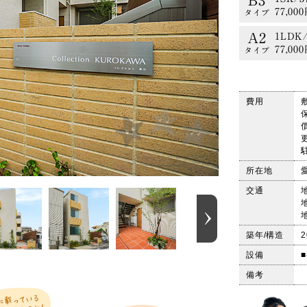
B3
77,00
タイプ
A2
1LDK/
77,00
タイプ
B
1LDK/
76,00
タイプ
費用
B3
1SK/3
77,00
タイプ
A2
1LDK/
77,00
タイプ
所在地
交通
築年/構造
設備
備考