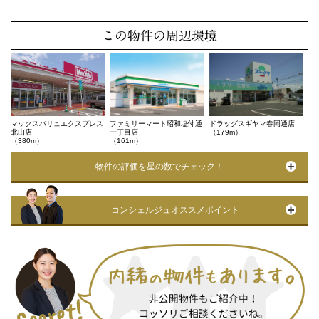
この物件の周辺環境
マックスバリュエクスプレス
ファミリーマート昭和塩付通
ドラッグスギヤマ春岡通店
北山店
一丁目店
（179m）
（380m）
（161m）
物件の評価を星の数でチェック！
コンシェルジュオススメポイント