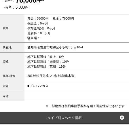
76,000
賃料：
円〜
備考：5,000円
敷金：38000円 礼金：76000円
保証金：0ヶ月
費用
償却金/敷引：0ヶ月
更新料：0.5ヶ月
駐車場：-
愛知県名古屋市昭和区小坂町3丁目10-4
所在地
地下鉄桜通線「吹上」6分
交通
地下鉄鶴舞線「御器所」10分
地下鉄鶴舞線「荒畑」19分
2017年9月完成 ／ 地上3階建木造
築年/構造
■プロパンガス
設備
備考
※一部物件は契約事務手数料を頂く可能性がございます
タイプ別スペック情報