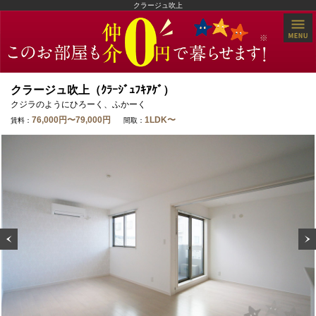
クラージュ吹上
クラージュ吹上（ｸﾗｰｼﾞｭﾌｷｱｹﾞ）
クジラのようにひろーく、ふかーく
76,000円〜79,000円
1LDK〜
賃料：
間取：