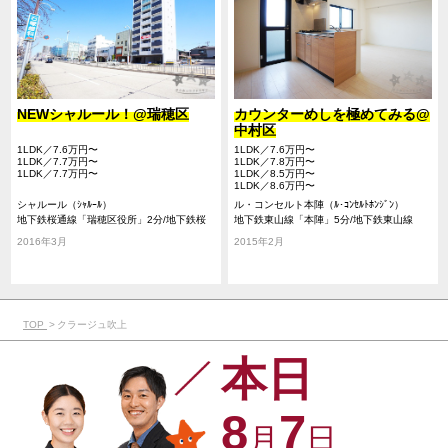
NEWシャルール！@瑞穂区
カウンターめしを極めてみる@
中村区
1LDK／7.6万円〜
1LDK／7.6万円〜
1LDK／7.7万円〜
1LDK／7.8万円〜
1LDK／7.7万円〜
1LDK／8.5万円〜
1LDK／8.6万円〜
シャルール（ｼｬﾙｰﾙ）
ル・コンセルト本陣（ﾙ･ｺﾝｾﾙﾄﾎﾝｼﾞﾝ）
地下鉄桜通線「瑞穂区役所」2分/地下鉄桜
地下鉄東山線「本陣」5分/地下鉄東山線
通線「瑞穂運動場西」5分/地下鉄名城線
「亀島」5分/名鉄名古屋本線「栄生」9分
2016年3月
2015年2月
「新瑞橋」16分
TOP
クラージュ吹上
本日
8
7
月
日