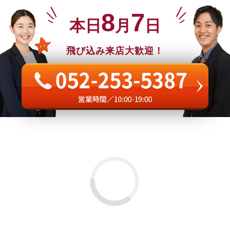
8
7
本日
月
日
飛び込み来店大歓迎！