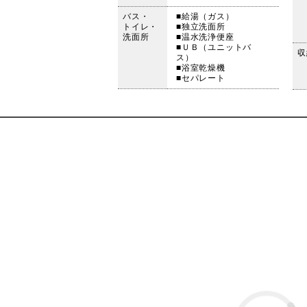
バス・
■給湯（ガス）
トイレ・
■独立洗面所
洗面所
■温水洗浄便座
■ＵＢ（ユニットバ
収
ス）
■浴室乾燥機
■セパレート