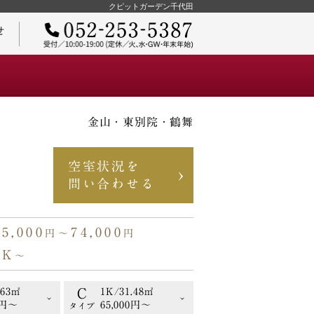
クピットガーデン千代田
せ
金山・東別院・鶴舞
ご契約までの流れ
空室状況を
問い合わせる
65,000
74,000
円〜
円
物件オーナーさまへ
1K
〜
C
.63㎡
1K/31.48㎡
0円〜
65,000円〜
タイプ