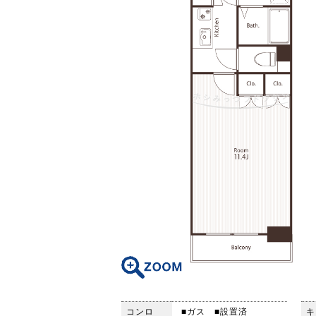
コンロ
■ガス
■設置済
キ