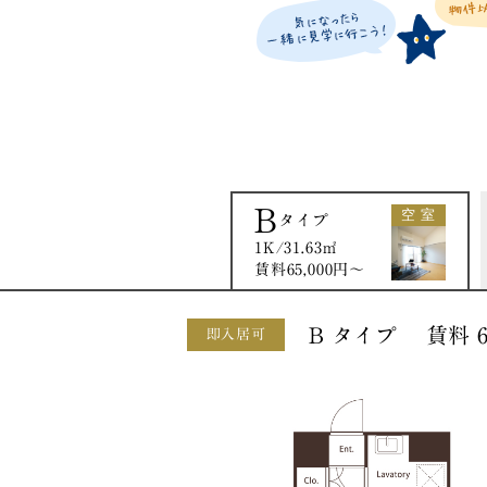
B
空 室
タイプ
1K/31.63㎡
賃料65,000円〜
B タイプ 賃料 65,
即入居可