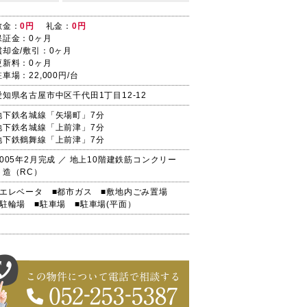
敷金：
0円
礼金：
0円
保証金：0ヶ月
償却金/敷引：0ヶ月
更新料：0ヶ月
駐車場：22,000円/台
愛知県名古屋市中区千代田1丁目12-12
地下鉄名城線「矢場町」7分
地下鉄名城線「上前津」7分
地下鉄鶴舞線「上前津」7分
2005年2月完成 ／ 地上10階建鉄筋コンクリー
ト造（RC）
■エレベータ
■都市ガス
■敷地内ごみ置場
■駐輪場
■駐車場
■駐車場(平面）