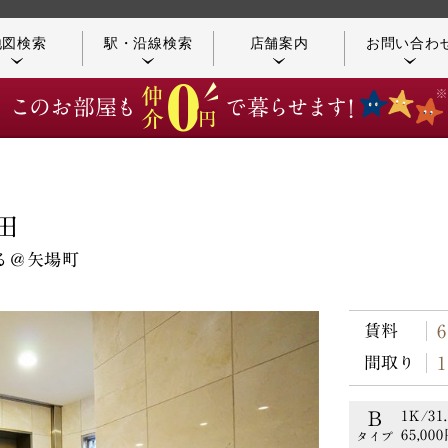
地図検索
駅・沿線検索
店舗案内
お問い合わ
店舗／アクセス案内
つながる不動産
田
る＠矢場町
賃料
お客様の声
コンシェルジュ紹介
間取り
B
1K/31
65,00
タイプ