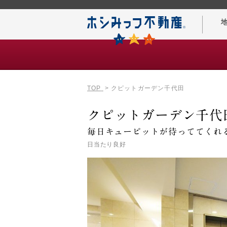
TOP
クピットガーデン千代田
仲介手数料0円の秘密
クピットガーデン千代
毎日キューピットが待っててくれ
日当たり良好
名古屋案内