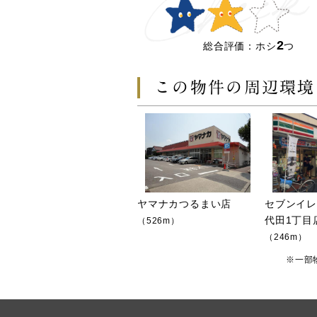
2
総合評価：ホシ
つ
この物件の周辺環境
ヤマナカつるまい店
セブンイ
代田1丁目
（526m）
（246m）
※一部