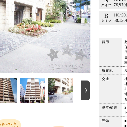
N
78,97
タイプ
B
1K/20
50,13
タイプ
D
1K/20
49,23
タイプ
費用
G
1K/23
49,98
タイプ
H2
1R/20
49,13
タイプ
所在地
K
1LDK/
交通
83,59
タイプ
Ｆ
1K/24
48,54
タイプ
築年/構造
N
1LDK/
78,97
タイプ
設備
B
1K/20