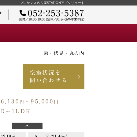
プレサンス名古屋STATIONアブソリュート
せ
栄・伏見・丸の内
ご契約までの流れ
空室状況を
問い合わせる
46,130
95,000
円〜
円
L
41.16㎡
1LDK/46.73㎡
物件オーナーさまへ
0円〜
87,240円〜
タイプ
1R
1LDK
〜
.9㎡
0円〜
42.18㎡
1K/21.46㎡