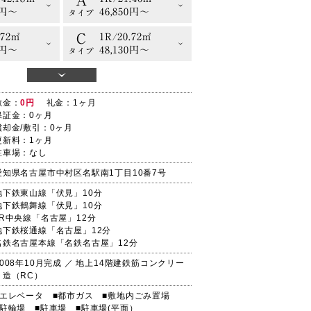
A
0円〜
46,850円〜
タイプ
C
.72㎡
1R/20.72㎡
0円〜
48,130円〜
タイプ
E
.44㎡
1R/20.44㎡
0円〜
49,230円〜
タイプ
敷金：
0円
礼金：1ヶ月
H
.61㎡
1K/20.72㎡
保証金：0ヶ月
0円〜
46,130円〜
償却金/敷引：0ヶ月
タイプ
更新料：1ヶ月
I
.72㎡
1K/21.46㎡
駐車場：なし
0円〜
49,850円〜
タイプ
愛知県名古屋市中村区名駅南1丁目10番7号
L
41.16㎡
1LDK/46.73㎡
地下鉄東山線「伏見」10分
0円〜
87,240円〜
タイプ
地下鉄鶴舞線「伏見」10分
JR中央線「名古屋」12分
.9㎡
地下鉄桜通線「名古屋」12分
0円〜
名鉄名古屋本線「名鉄名古屋」12分
2008年10月完成 ／ 地上14階建鉄筋コンクリー
A
42.18㎡
1K/21.46㎡
ト造（RC）
0円〜
46,850円〜
タイプ
■エレベータ
■都市ガス
■敷地内ごみ置場
C
.72㎡
1R/20.72㎡
■駐輪場
■駐車場
■駐車場(平面）