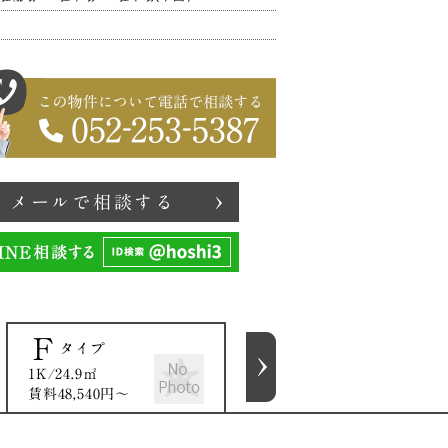
0円〜
48,130円〜
タイプ
メールで相談する
Ｆ
N
空 室
タイプ
タイプ
1K/24.9㎡
1LDK/42.18㎡
賃料48,540円〜
賃料78,970円〜