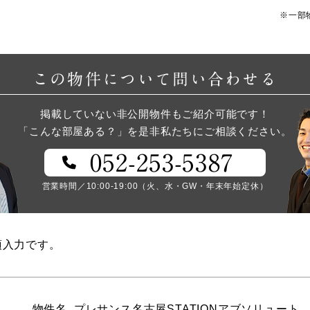
※一部
この物件について問い合わせる
掲載していない非公開物件もご紹介可能です！
「こんな部屋ある？」を是非私たちにご相談ください。
052-253-5387
営業時間／10:00-19:00（火、水・GW・年末年始定休）
須入力です。
物件名
プレサンス名古屋STATIONアブソリュート