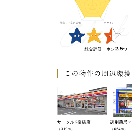
2.5
総合評価：ホシ
つ
この物件の周辺環境
サークルK柳橋店
調剤薬局
（319m）
（664m）