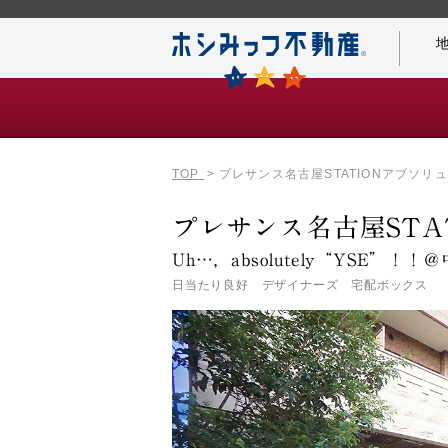
TOP
プレサンス名古屋STATIONアブソリ
仲介手数料0円の秘密
プレサンス名古屋STA
Uh…，absolutely“YSE”！！
日当たり良好 デザイナーズ 宅配ボックス
名古屋案内