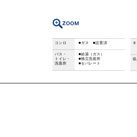
コンロ
■ガス
■設置済
キ
バス・
■給湯（ガス）
トイレ・
■独立洗面所
収
洗面所
■セパレート