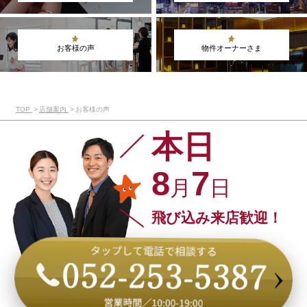
お客様の声
物件オーナーさま
TOP
店舗案内
お客様の声
本日
8
7
月
日
飛び込み来店歓迎！