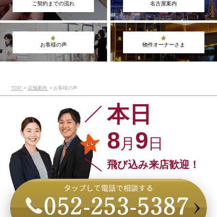
ご契約までの流れ
名古屋案内
お客様の声
物件オーナーさま
TOP
店舗案内
お客様の声
本日
8
9
月
日
飛び込み来店歓迎！