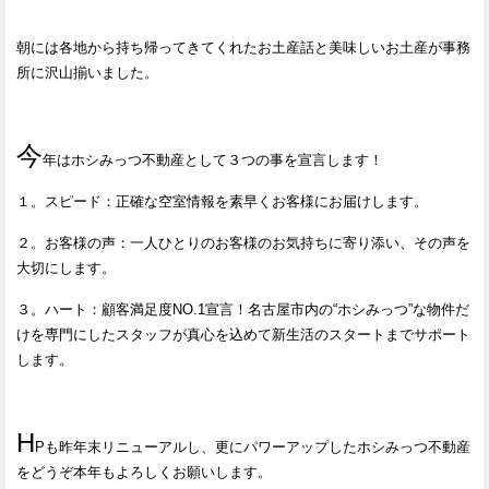
朝には各地から持ち帰ってきてくれたお土産話と美味しいお土産が事務
所に沢山揃いました。
今
年はホシみっつ不動産として３つの事を宣言します！
１。スピード：正確な空室情報を素早くお客様にお届けします。
２。お客様の声：一人ひとりのお客様のお気持ちに寄り添い、その声を
大切にします。
３。ハート：顧客満足度NO.1宣言！名古屋市内の“ホシみっつ”な物件だ
けを専門にしたスタッフが真心を込めて新生活のスタートまでサポート
します。
H
Pも昨年末リニューアルし、更にパワーアップしたホシみっつ不動産
をどうぞ本年もよろしくお願いします。